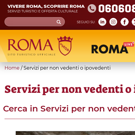
Skip
06060
VIVERE ROMA, SCOPRIRE ROMA
to
SERVIZI TURISTICI E OFFERTA CULTURALE
main
Search
SEGUICI SU:
content
form
Cerca
You
Home
/
Servizi per non vedenti o ipovedenti
are
here
Servizi per non vedenti o
Cerca in
Servizi per non veden