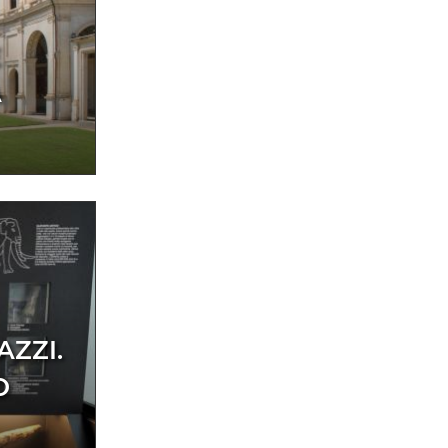
E
A
AZZI.
O