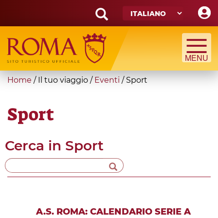
Skip
to
main
Search
content
form
Cerca
You
Home
/
Il tuo viaggio
/
Eventi
/
Sport
are
here
Sport
Cerca in
Sport
A.S. ROMA: CALENDARIO SERIE A