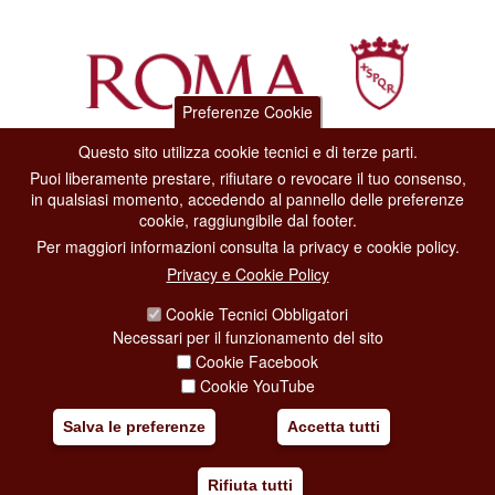
Preferenze Cookie
Questo sito utilizza cookie tecnici e di terze parti.
Dipartimento Grandi Eventi, Sport, Turismo e Moda.
Puoi liberamente prestare, rifiutare o revocare il tuo consenso,
Via di San Basilio, 51
in qualsiasi momento, accedendo al pannello delle preferenze
00187 Roma
cookie, raggiungibile dal footer.
Per maggiori informazioni consulta la privacy e cookie policy.
CONTACT CENTER TEL. 06 06 08
Privacy e Cookie Policy
CONTATTA LA REDAZIONE
Cookie Tecnici Obbligatori
Necessari per il funzionamento del sito
Cookie Facebook
PRIVACY
Cookie YouTube
SOCIAL MEDIA POLICY
Salva le preferenze
Accetta tutti
CREDITS
Rifiuta tutti
COPYRIGHT