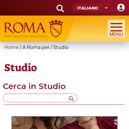
Skip
to
main
Search
content
form
Cerca
You
Home
/
A Roma per
/
Studio
are
here
Studio
Cerca in
Studio