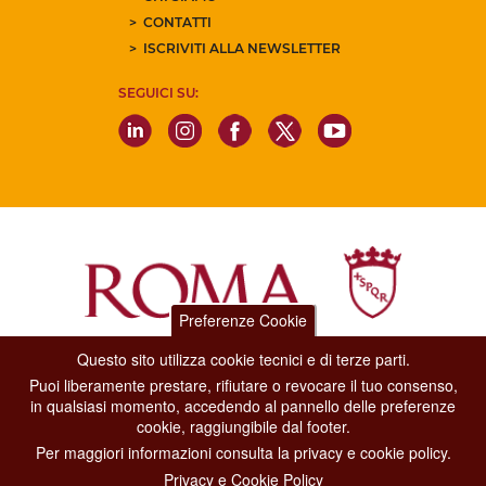
CONTATTI
ISCRIVITI ALLA NEWSLETTER
SEGUICI SU:
Preferenze Cookie
Questo sito utilizza cookie tecnici e di terze parti.
Dipartimento Grandi Eventi, Sport, Turismo e Moda.
Puoi liberamente prestare, rifiutare o revocare il tuo consenso,
Via di San Basilio, 51
in qualsiasi momento, accedendo al pannello delle preferenze
00187 Roma
cookie, raggiungibile dal footer.
Per maggiori informazioni consulta la privacy e cookie policy.
CONTACT CENTER TEL. 06 06 08
Privacy e Cookie Policy