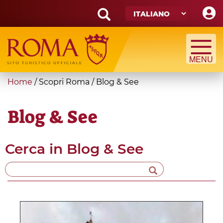
Skip
to
main
Search
content
form
Cerca
You
Home
/
Scopri Roma
/
Blog & See
are
here
Blog & See
Cerca in
Blog & See