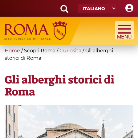
Skip
to
main
Search
content
form
Cerca
You
Home
/
Scopri Roma
/
Curiosità
/
Gli alberghi
are
storici di Roma
here
Gli alberghi storici di
Roma