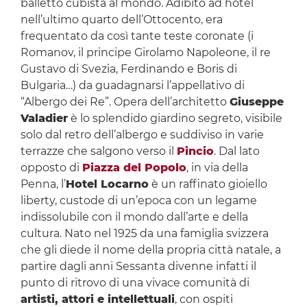
balletto cubista al mondo. Adibito ad hotel
nell’ultimo quarto dell’Ottocento, era
frequentato da così tante teste coronate (i
Romanov, il principe Girolamo Napoleone, il re
Gustavo di Svezia, Ferdinando e Boris di
Bulgaria…) da guadagnarsi l’appellativo di
“Albergo dei Re”. Opera dell’architetto
Giuseppe
Valadier
è lo splendido giardino segreto, visibile
solo dal retro dell’albergo e suddiviso in varie
terrazze che salgono verso il
Pincio
. Dal lato
opposto di
Piazza del Popolo
, in via della
Penna, l’
Hotel Locarno
è un raffinato gioiello
liberty, custode di un’epoca con un legame
indissolubile con il mondo dall’arte e della
cultura. Nato nel 1925 da una famiglia svizzera
che gli diede il nome della propria città natale, a
partire dagli anni Sessanta divenne infatti il
punto di ritrovo di una vivace comunità di
artisti, attori e intellettuali
, con ospiti