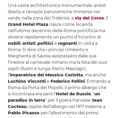
Una veste architettonica monumentale, arredi
liberty e terrazze panoramiche immerse nel
verde: nella zona del Tridente, a
via del Corso
, il
Grand Hotel Plaza
nasce come locanda
nell’ultimo decennio della Roma pontificia ma
diviene rapidamente un punto d’incontro di
nobili
,
artisti
,
politici
e
regnanti
in visita a
Roma. Si dice che i principi Umberto e
Margherita di Savoia assistessero dalle sue
finestre al carnevale romano ma la lista dei suoi
ospiti illustri è lunga: Pietro Mascagni,
l’
imperatrice del Messico Carlotta
, ma anche
Luchino Visconti
e
Federico Fellini
. Entrando a
Roma da Porta del Popolo, il primo albergo che
si incontrava era però l’
Hotel de Russie
, “
un
paradiso in terra
” per il poeta francese
Jean
Cocteau
, ospite dell’albergo nel 1917 insieme a
Pablo Picasso
per l’allestimento del primo