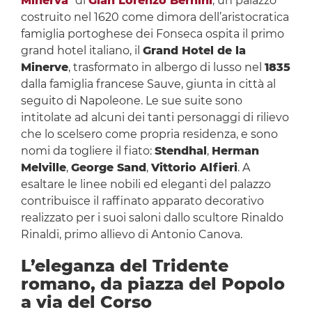
Minerva
” di
Gian Lorenzo Bernini
, un palazzo
costruito nel 1620 come dimora dell’aristocratica
famiglia portoghese dei Fonseca ospita il primo
grand hotel italiano, il
Grand Hotel de la
Minerve
, trasformato in albergo di lusso nel
1835
dalla famiglia francese Sauve, giunta in città al
seguito di Napoleone. Le sue suite sono
intitolate ad alcuni dei tanti personaggi di rilievo
che lo scelsero come propria residenza, e sono
nomi da togliere il fiato:
Stendhal
,
Herman
Melville
,
George Sand
,
Vittorio Alfieri
. A
esaltare le linee nobili ed eleganti del palazzo
contribuisce il raffinato apparato decorativo
realizzato per i suoi saloni dallo scultore Rinaldo
Rinaldi, primo allievo di Antonio Canova.
L’eleganza del Tridente
romano, da piazza del Popolo
a via del Corso