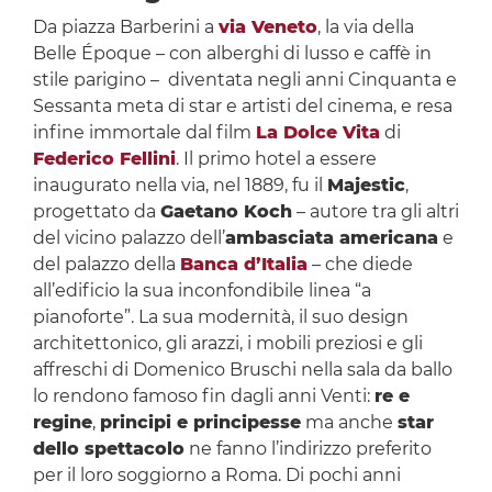
Da piazza Barberini a
via Veneto
, la via della
Belle Époque – con alberghi di lusso e caffè in
stile parigino – diventata negli anni Cinquanta e
Sessanta meta di star e artisti del cinema, e resa
infine immortale dal film
La Dolce Vita
di
Federico Fellini
. Il primo hotel a essere
inaugurato nella via, nel 1889, fu il
Majestic
,
progettato da
Gaetano Koch
– autore tra gli altri
del vicino palazzo dell’
ambasciata americana
e
del palazzo della
Banca d’Italia
– che diede
all’edificio la sua inconfondibile linea “a
pianoforte”. La sua modernità, il suo design
architettonico, gli arazzi, i mobili preziosi e gli
affreschi di Domenico Bruschi nella sala da ballo
lo rendono famoso fin dagli anni Venti:
re e
regine
,
principi e principesse
ma anche
star
dello spettacolo
ne fanno l’indirizzo preferito
per il loro soggiorno a Roma. Di pochi anni