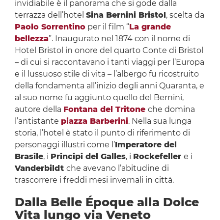
invidiabile è il panorama che si gode dalla
terrazza dell’hotel
Sina Bernini Bristol
, scelta da
Paolo Sorrentino
per il film “
La grande
bellezza
”. Inaugurato nel 1874 con il nome di
Hotel Bristol in onore del quarto Conte di Bristol
– di cui si raccontavano i tanti viaggi per l’Europa
e il lussuoso stile di vita – l’albergo fu ricostruito
della fondamenta all’inizio degli anni Quaranta, e
al suo nome fu aggiunto quello del Bernini,
autore della
Fontana del Tritone
che domina
l’antistante
piazza Barberini
. Nella sua lunga
storia, l’hotel è stato il punto di riferimento di
personaggi illustri come l’
Imperatore del
Brasile
, i
Principi del Galles
, i
Rockefeller
e i
Vanderbildt
che avevano l’abitudine di
trascorrere i freddi mesi invernali in città.
Dalla Belle Époque alla Dolce
Vita lungo via Veneto