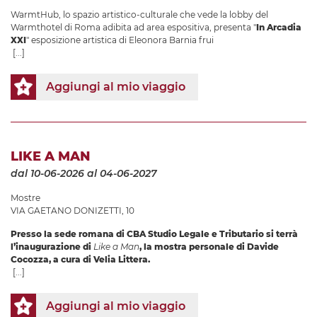
WarmtHub, lo spazio artistico-culturale che vede la lobby del
Warmthotel di Roma adibita ad area espositiva, presenta "
In Arcadia
XXI
" esposizione artistica di Eleonora Barnia frui
[...]
Aggiungi al mio viaggio
LIKE A MAN
dal 10-06-2026
al 04-06-2027
Mostre
VIA GAETANO DONIZETTI, 10
Presso la sede romana di CBA Studio Legale e Tributario si terrà
l’inaugurazione di
Like a Man
, la mostra personale di Davide
Cocozza, a cura di Velia Littera.
[...]
Aggiungi al mio viaggio