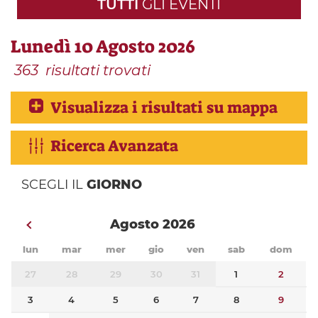
TUTTI
GLI EVENTI
Lunedì 10 Agosto 2026
363
risultati trovati
Visualizza i risultati su mappa
Ricerca Avanzata
SCEGLI IL
GIORNO
Agosto 2026
lun
mar
mer
gio
ven
sab
dom
27
28
29
30
31
1
2
3
4
5
6
7
8
9