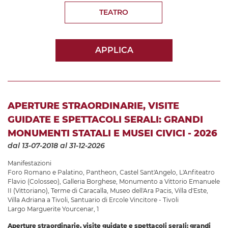
TEATRO
APPLICA
APERTURE STRAORDINARIE, VISITE
GUIDATE E SPETTACOLI SERALI: GRANDI
MONUMENTI STATALI E MUSEI CIVICI - 2026
dal 13-07-2018
al 31-12-2026
Manifestazioni
Foro Romano e Palatino
,
Pantheon
,
Castel Sant'Angelo
,
L'Anfiteatro
Flavio (Colosseo)
,
Galleria Borghese
,
Monumento a Vittorio Emanuele
II (Vittoriano)
,
Terme di Caracalla
,
Museo dell'Ara Pacis
,
Villa d'Este
,
Villa Adriana a Tivoli
,
Santuario di Ercole Vincitore - Tivoli
Largo Marguerite Yourcenar, 1
Aperture straordinarie, visite guidate e spettacoli serali: grandi