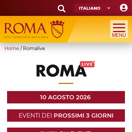
Skip
to
main
Search
content
form
Cerca
You
Home
/
Romalive
are
here
10 AGOSTO 2026
EVENTI DEI
PROSSIMI 3 GIORNI