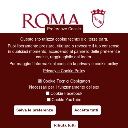
Preferenze Cookie
Questo sito utilizza cookie tecnici e di terze parti.
Dipartimento Grandi Eventi, Sport, Turismo e Moda.
Puoi liberamente prestare, rifiutare o revocare il tuo consenso,
Via di San Basilio, 51
in qualsiasi momento, accedendo al pannello delle preferenze
00187 Roma
cookie, raggiungibile dal footer.
Per maggiori informazioni consulta la privacy e cookie policy.
CONTACT CENTER TEL. 06 06 08
Privacy e Cookie Policy
CONTATTA LA REDAZIONE
Cookie Tecnici Obbligatori
Necessari per il funzionamento del sito
Cookie Facebook
PRIVACY
Cookie YouTube
SOCIAL MEDIA POLICY
Salva le preferenze
Accetta tutti
CREDITS
Rifiuta tutti
COPYRIGHT