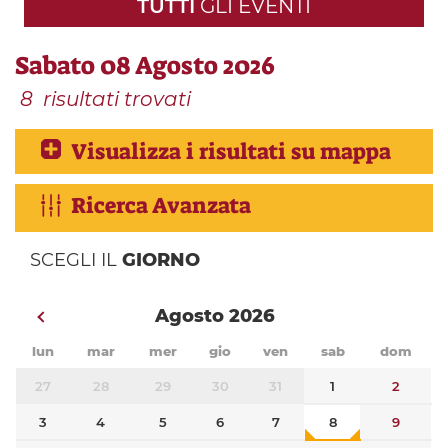
TUTTI
GLI EVENTI
Sabato 08 Agosto 2026
8
risultati trovati
Visualizza i risultati su mappa
Ricerca Avanzata
SCEGLI IL
GIORNO
Agosto 2026
lun
mar
mer
gio
ven
sab
dom
27
28
29
30
31
1
2
3
4
5
6
7
8
9