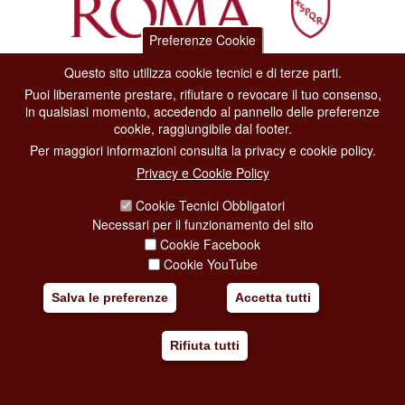
Preferenze Cookie
Questo sito utilizza cookie tecnici e di terze parti.
Dipartimento Grandi Eventi, Sport, Turismo e Moda.
Puoi liberamente prestare, rifiutare o revocare il tuo consenso,
Via di San Basilio, 51
in qualsiasi momento, accedendo al pannello delle preferenze
00187 Roma
cookie, raggiungibile dal footer.
Per maggiori informazioni consulta la privacy e cookie policy.
CONTACT CENTER TEL. 06 06 08
Privacy e Cookie Policy
CONTATTA LA REDAZIONE
Cookie Tecnici Obbligatori
Necessari per il funzionamento del sito
Cookie Facebook
PRIVACY
Cookie YouTube
SOCIAL MEDIA POLICY
Salva le preferenze
Accetta tutti
CREDITS
Rifiuta tutti
COPYRIGHT
ESCLUSIONE DI RESPONSABILITÀ