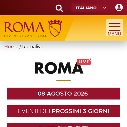
Skip
to
main
Search
content
form
Cerca
You
Home
/
Romalive
are
here
08 AGOSTO 2026
EVENTI DEI
PROSSIMI 3 GIORNI