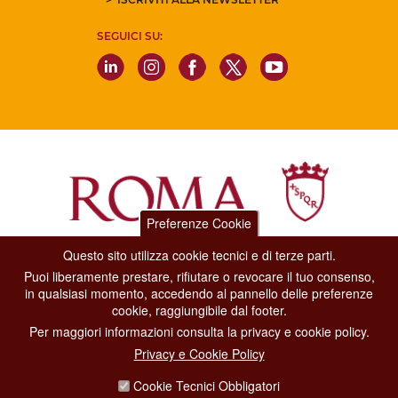
SEGUICI SU:
Preferenze Cookie
Questo sito utilizza cookie tecnici e di terze parti.
Dipartimento Grandi Eventi, Sport, Turismo e Moda.
Puoi liberamente prestare, rifiutare o revocare il tuo consenso,
Via di San Basilio, 51
in qualsiasi momento, accedendo al pannello delle preferenze
00187 Roma
cookie, raggiungibile dal footer.
Per maggiori informazioni consulta la privacy e cookie policy.
CONTACT CENTER TEL. 06 06 08
Privacy e Cookie Policy
CONTATTA LA REDAZIONE
Cookie Tecnici Obbligatori