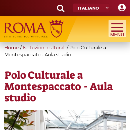
Skip
to
main
Search
content
form
Cerca
You
Home
/
Istituzioni culturali
/
Polo Culturale a
are
Montespaccato - Aula studio
here
Polo Culturale a
Montespaccato - Aula
studio