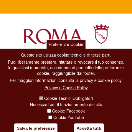
Preferenze Cookie
Questo sito utilizza cookie tecnici e di terze parti.
Dipartimento Grandi Eventi, Sport, Turismo e Moda.
Puoi liberamente prestare, rifiutare o revocare il tuo consenso,
Via di San Basilio, 51
in qualsiasi momento, accedendo al pannello delle preferenze
00187 Roma
cookie, raggiungibile dal footer.
Per maggiori informazioni consulta la privacy e cookie policy.
CONTACT CENTER TEL. 06 06 08
Privacy e Cookie Policy
CONTATTA LA REDAZIONE
Cookie Tecnici Obbligatori
Necessari per il funzionamento del sito
Cookie Facebook
PRIVACY
Cookie YouTube
SOCIAL MEDIA POLICY
Salva le preferenze
Accetta tutti