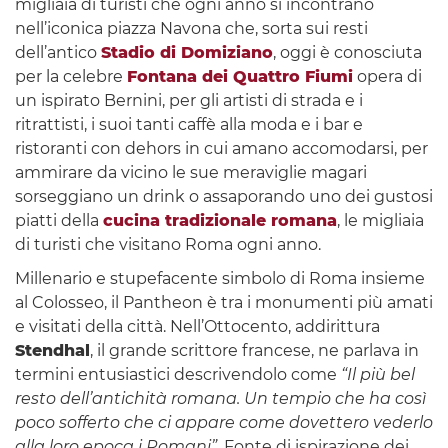
migliaia di turisti che ogni anno si incontrano
nell’iconica piazza Navona che, sorta sui resti
dell’antico
Stadio di Domiziano
, oggi è conosciuta
per la celebre
Fontana dei Quattro Fiumi
opera di
un ispirato Bernini, per gli artisti di strada e i
ritrattisti, i suoi tanti caffè alla moda e i bar e
ristoranti con dehors in cui amano accomodarsi, per
ammirare da vicino le sue meraviglie magari
sorseggiano un drink o assaporando uno dei gustosi
piatti della
cucina tradizionale romana
, le migliaia
di turisti che visitano Roma ogni anno.
Millenario e stupefacente simbolo di Roma insieme
al Colosseo, il Pantheon è tra i monumenti più amati
e visitati della città. Nell’Ottocento, addirittura
Stendhal
, il grande scrittore francese, ne parlava in
termini entusiastici descrivendolo come
“Il più bel
resto dell’antichità romana. Un tempio che ha così
poco sofferto che ci appare come dovettero vederlo
alla loro epoca i Romani”
. Fonte di ispirazione dei