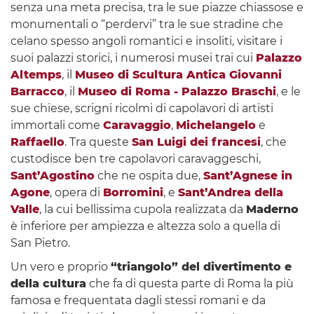
senza una meta precisa, tra le sue piazze chiassose e
monumentali o “perdervi” tra le sue stradine che
celano spesso angoli romantici e insoliti, visitare i
suoi palazzi storici, i numerosi musei trai cui
Palazzo
Altemps
, il
Museo di Scultura Antica Giovanni
Barracco
, il
Museo di Roma - Palazzo Braschi
, e le
sue chiese, scrigni ricolmi di capolavori di artisti
immortali come
Caravaggio
,
Michelangelo
e
Raffaello
. Tra queste
San Luigi dei francesi
, che
custodisce ben tre capolavori caravaggeschi,
Sant’Agostino
che ne ospita due,
Sant’Agnese in
Agone
, opera di
Borromini
, e
Sant’Andrea della
Valle
, la cui bellissima cupola realizzata da
Maderno
è inferiore per ampiezza e altezza solo a quella di
San Pietro.
Un vero e proprio
“triangolo” del divertimento e
della cultura
che fa di questa parte di Roma la più
famosa e frequentata dagli stessi romani e da