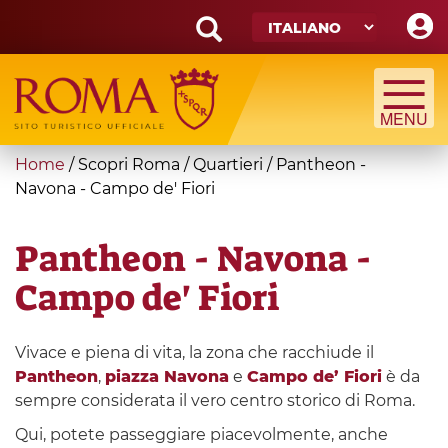
Skip
to
main
Search
content
form
Cerca
You
Home
/
Scopri Roma
/
Quartieri
/
Pantheon -
are
Navona - Campo de' Fiori
here
Pantheon - Navona -
Campo de' Fiori
Vivace e piena di vita, la zona che racchiude il
Pantheon
,
piazza Navona
e
Campo de’ Fiori
è da
sempre considerata il vero centro storico di Roma.
Qui, potete passeggiare piacevolmente, anche