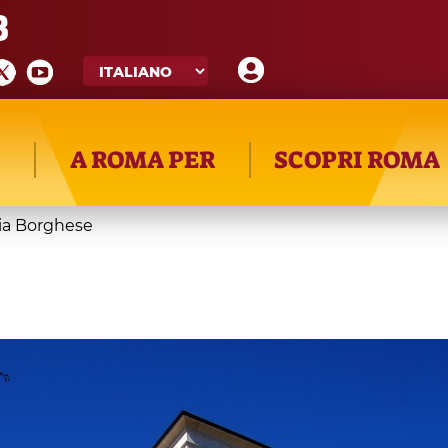
8
A ROMA PER
SCOPRI ROMA
ria Borghese