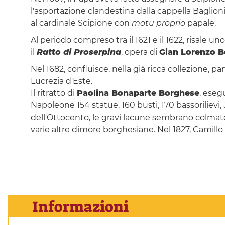
l'asportazione clandestina dalla cappella Baglion
al cardinale Scipione con
motu proprio
papale.
Al periodo compreso tra il 1621 e il 1622, risale 
il
Ratto di Proserpina
, opera di
Gian Lorenzo B
Nel 1682, confluisce, nella già ricca collezione, p
Lucrezia d'Este.
Il ritratto di
Paolina Bonaparte Borghese
, eseg
Napoleone 154 statue, 160 busti, 170 bassorilievi
dell'Ottocento, le gravi lacune sembrano colmate
varie altre dimore borghesiane. Nel 1827, Camill
Informazioni