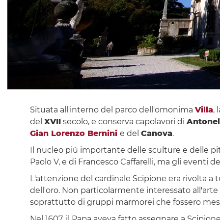
Situata all'interno del parco dell'omonima
Villa
, 
del
XVII
secolo, e conserva capolavori di
Antonel
Gian Lorenzo Bernini
e del
Canova
.
Il nucleo più importante delle sculture e delle pit
Paolo V, e di Francesco Caffarelli, ma gli eventi de
L'attenzione del cardinale Scipione era rivolta a
dell'oro. Non particolarmente interessato all'arte
soprattutto di gruppi marmorei che fossero mess
Nel 1607, il Papa aveva fatto assegnare a Scipion