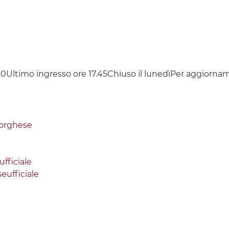
00Ultimo ingresso ore 17.45Chiuso il lunedìPer aggiornamen
borghese
fficiale
ufficiale