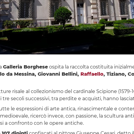
la
Galleria Borghese
ospita la raccolta costituita inizial
lo da Messina, Giovanni Bellini,
Raffaello
, Tiziano, C
ture risale al collezionismo del cardinale Scipione (1579-1
i tre secoli successivi, tra perdite e acquisti, hanno lascia
 tutte le espressioni di arte antica, rinascimentale e con
 medioevale, ricercò invece, con passione, la scultura anti
i a confronto con le opere antiche.
e
107 dipinti
confiscati al pittore Giuseppe Cesari, detto i