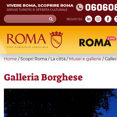
Skip
06060
VIVERE ROMA, SCOPRIRE ROMA
to
SERVIZI TURISTICI E OFFERTA CULTURALE
main
Search
SEGUICI SU:
content
form
Cerca
You
Home
/
Scopri Roma
/
La città
/
Musei e gallerie
/
Galle
are
here
Galleria Borghese