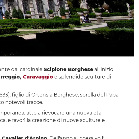
mente dal cardinale
Scipione Borghese
all'inizio
orreggio,
Caravaggio
e splendide sculture di
633), figlio di Ortensia Borghese, sorella del Papa
to notevoli tracce.
temporanea, atte a rievocare una nuova età
ca, e favorì la creazione di nuove sculture e
l
Cavalier d'Arpino
. Dell'anno successivo fu