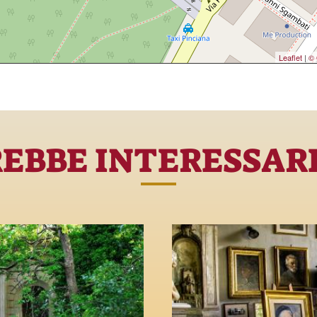
Leaflet
|
© 
REBBE INTERESSAR