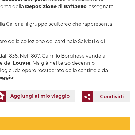
 Roma della
Deposizione
di
Raffaello
, assegnata
lla Galleria, il gruppo scultoreo che rappresenta
re della collezione del cardinale Salviati e di
la dal 1838. Nel 1807, Camillo Borghese vende a
se del
Louvre
. Ma già nel terzo decennio
logici, da opere recuperate dalle cantine e da
eggio
.
Aggiungi al mio viaggio
Condividi