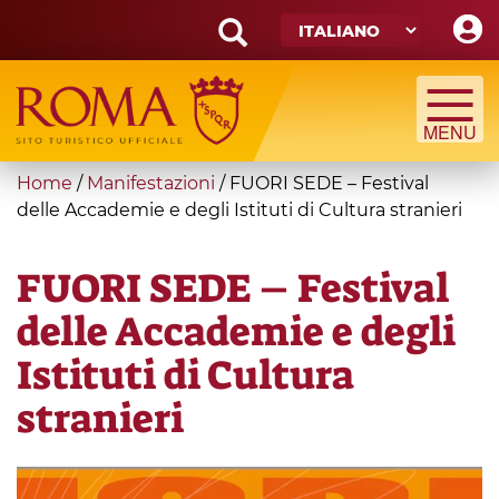
Skip
to
main
Search
content
form
Cerca
You
Home
/
Manifestazioni
/
FUORI SEDE – Festival
are
delle Accademie e degli Istituti di Cultura stranieri
here
FUORI SEDE – Festival
delle Accademie e degli
Istituti di Cultura
stranieri