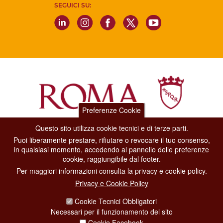
SEGUICI SU:
Preferenze Cookie
Questo sito utilizza cookie tecnici e di terze parti.
Dipartimento Grandi Eventi, Sport, Turismo e Moda.
Puoi liberamente prestare, rifiutare o revocare il tuo consenso,
Via di San Basilio, 51
in qualsiasi momento, accedendo al pannello delle preferenze
00187 Roma
cookie, raggiungibile dal footer.
Per maggiori informazioni consulta la privacy e cookie policy.
CONTACT CENTER TEL. 06 06 08
Privacy e Cookie Policy
CONTATTA LA REDAZIONE
Cookie Tecnici Obbligatori
Necessari per il funzionamento del sito
Cookie Facebook