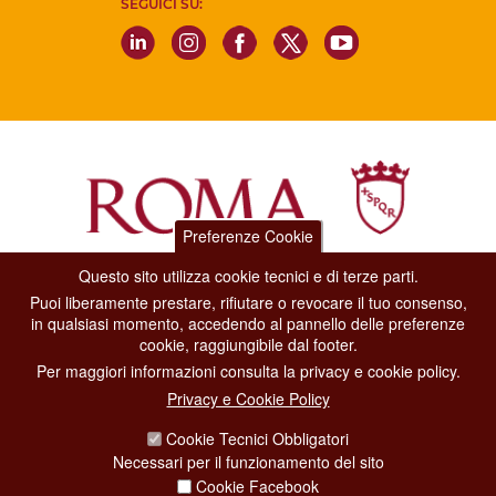
SEGUICI SU:
Preferenze Cookie
Questo sito utilizza cookie tecnici e di terze parti.
Dipartimento Grandi Eventi, Sport, Turismo e Moda.
Puoi liberamente prestare, rifiutare o revocare il tuo consenso,
Via di San Basilio, 51
in qualsiasi momento, accedendo al pannello delle preferenze
00187 Roma
cookie, raggiungibile dal footer.
Per maggiori informazioni consulta la privacy e cookie policy.
CONTACT CENTER TEL. 06 06 08
Privacy e Cookie Policy
CONTATTA LA REDAZIONE
Cookie Tecnici Obbligatori
Necessari per il funzionamento del sito
Cookie Facebook