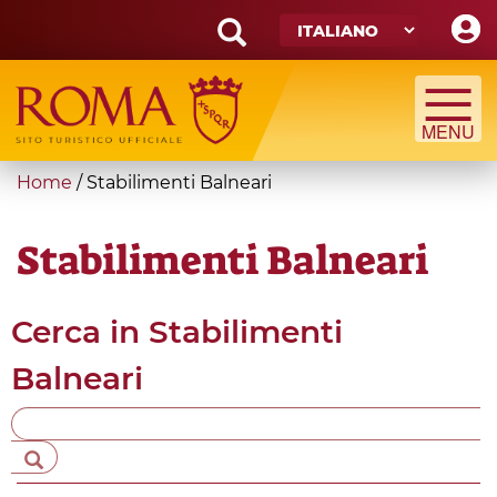
Skip
to
main
Search
content
form
Cerca
You
Home
/
Stabilimenti Balneari
are
here
Stabilimenti Balneari
Cerca in
Stabilimenti
Balneari