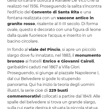
della fontana è dovuta a Raffaele De Vico che la
realizzò nel 1936. Proseguendo la salita s'incontra
l'edificio del
Convento di Santa Rita
e una
fontana realizzata con un
vascone antico in
granito rosso
, risalente al II-III secolo. Di forma
ovale, questo è decorato con una figura di leone
dalla quale fuoriesce l'acqua, e inserito in un
bacino circolare.
In fondo al
viale del Pincio
, si apre un piccolo
slargo dove fu innalzato, nel 1883, il
monumento
bronzeo
ai fratelli
Enrico e Giovanni Cairoli
,
garibaldini caduti nel 1867 a Villa Glori.
Proseguendo, si giunge al piazzale Napoleone I,
dal cui Belvedere si gode lo stupendo
panorama. Qui ha inizio la teoria degli uomini
illustri, la serie cioè di
229 busti
commemorativi
collocati a partire dal 1849. Alle
spalle del belvedere si trova un grande slargo,
sulla cui parte destra è situata la piccola statua