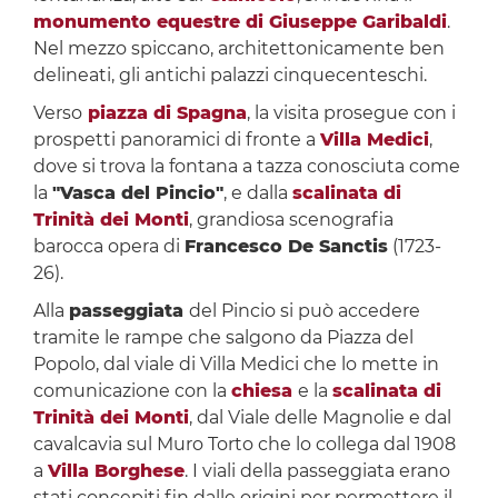
monumento equestre di Giuseppe Garibaldi
.
Nel mezzo spiccano, architettonicamente ben
delineati, gli antichi palazzi cinquecenteschi.
Verso
piazza di Spagna
, la visita prosegue con i
prospetti panoramici di fronte a
Villa Medici
,
dove si trova la fontana a tazza conosciuta come
la
"Vasca del Pincio"
, e dalla
scalinata di
Trinità dei Monti
, grandiosa scenografia
barocca opera di
Francesco De Sanctis
(1723-
26).
Alla
passeggiata
del Pincio si può accedere
tramite le rampe che salgono da Piazza del
Popolo, dal viale di Villa Medici che lo mette in
comunicazione con la
chiesa
e la
scalinata di
Trinità dei Monti
, dal Viale delle Magnolie e dal
cavalcavia sul Muro Torto che lo collega dal 1908
a
Villa Borghese
. I viali della passeggiata erano
stati concepiti fin dalle origini per permettere il