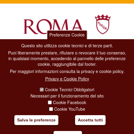
Preferenze Cookie
Questo sito utilizza cookie tecnici e di terze parti.
Dipartimento Grandi Eventi, Sport, Turismo e Moda.
Puoi liberamente prestare, rifiutare o revocare il tuo consenso,
Via di San Basilio, 51
in qualsiasi momento, accedendo al pannello delle preferenze
00187 Roma
cookie, raggiungibile dal footer.
Per maggiori informazioni consulta la privacy e cookie policy.
CONTACT CENTER TEL. 06 06 08
Privacy e Cookie Policy
CONTATTA LA REDAZIONE
Cookie Tecnici Obbligatori
Necessari per il funzionamento del sito
Cookie Facebook
PRIVACY
Cookie YouTube
SOCIAL MEDIA POLICY
Salva le preferenze
Accetta tutti
CREDITS