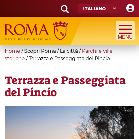
Skip
to
main
Search
content
form
Cerca
You
Home
/
Scopri Roma
/
La città
/
Parchi e ville
are
storiche
/
Terrazza e Passeggiata del Pincio
here
Terrazza e Passeggiata
del Pincio