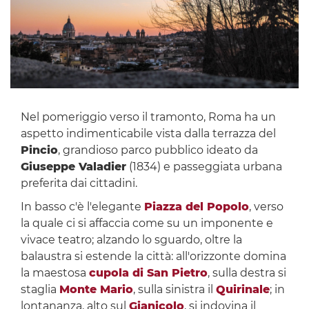
Nel pomeriggio verso il tramonto, Roma ha un
aspetto indimenticabile vista dalla terrazza del
Pincio
, grandioso parco pubblico ideato da
Giuseppe Valadier
(1834) e passeggiata urbana
preferita dai cittadini.
In basso c'è l'elegante
Piazza del Popolo
, verso
la quale ci si affaccia come su un imponente e
vivace teatro; alzando lo sguardo, oltre la
balaustra si estende la città: all'orizzonte domina
la maestosa
cupola di San Pietro
, sulla destra si
staglia
Monte Mario
, sulla sinistra il
Quirinale
; in
lontananza, alto sul
Gianicolo
, si indovina il