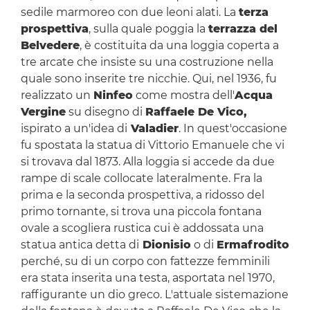
sedile marmoreo con due leoni alati. La
terza
prospettiva
, sulla quale poggia la
terrazza del
Belvedere
, è costituita da una loggia coperta a
tre arcate che insiste su una costruzione nella
quale sono inserite tre nicchie. Qui, nel 1936, fu
realizzato un
Ninfeo
come mostra dell'
Acqua
Vergine
su disegno di
Raffaele De Vico,
ispirato a un'idea di
Valadier
. In quest'occasione
fu spostata la statua di Vittorio Emanuele che vi
si trovava dal 1873. Alla loggia si accede da due
rampe di scale collocate lateralmente. Fra la
prima e la seconda prospettiva, a ridosso del
primo tornante, si trova una piccola fontana
ovale a scogliera rustica cui è addossata una
statua antica detta di
Dionisio
o di
Ermafrodito
perché, su di un corpo con fattezze femminili
era stata inserita una testa, asportata nel 1970,
raffigurante un dio greco. L'attuale sistemazione