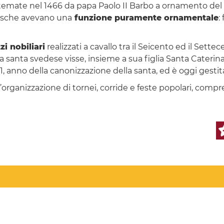
istemate nel 1466 da papa Paolo II Barbo a ornamento de
vasche avevano una
funzione puramente ornamentale
:
zi nobiliari
realizzati a cavallo tra il Seicento ed il Sette
 la santa svedese visse, insieme a sua figlia Santa Caterina
, anno della canonizzazione della santa, ed è oggi gestita
l’organizzazione di tornei, corride e feste popolari, comp