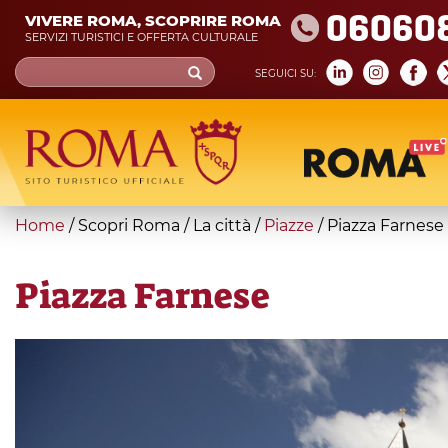
Skip
06060
VIVERE ROMA, SCOPRIRE ROMA
to
SERVIZI TURISTICI E OFFERTA CULTURALE
main
Search
SEGUICI SU:
content
form
Cerca
You
Home
/
Scopri Roma
/
La città
/
Piazze
/
Piazza Farnese
are
here
Piazza Farnese