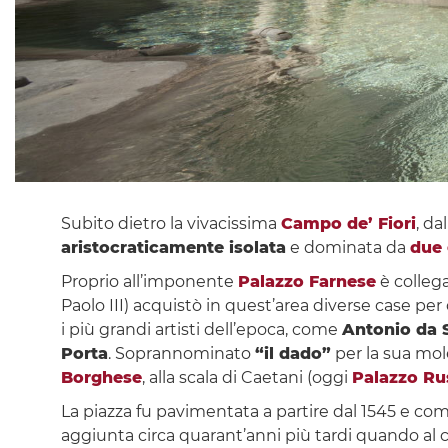
Subito dietro la vivacissima
Campo de’ Fiori
, da
aristocraticamente isolata
e dominata da
due 
Proprio all’imponente
Palazzo Farnese
è collega
Paolo III) acquistò in quest’area diverse case pe
i più grandi artisti dell’epoca, come
Antonio da S
Porta
. Soprannominato
“il dado”
per la sua mol
Borghese
, alla scala di Caetani (oggi
Palazzo Ru
La piazza fu pavimentata a partire dal 1545 e co
aggiunta circa quarant’anni più tardi quando al 