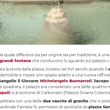
lla quale differisce sia per origine sia per tradizione, è una
grandi fontane
che conducono lo sguardo sul palazzo ch
ta la storia della piazza, iniziata nel XVI secolo quando il
r demolirle e creare uno spazio adatto a una nuova raffina
angallo il Giovane
,
Michelangelo Buonarroti
,
Jacopo 
e quadrata, il palazzo era considerato una delle quattro
spoli
) e al portone di Carboniani (Palazzo Sciarra Colonna
mpletata con una delle
due vasche di granito
che si pos
cardinale Farnese fu permesso di spostarla da
piazza Sa