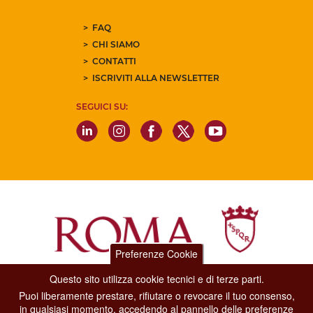
FAQ
CHI SIAMO
CONTATTI
ISCRIVITI ALLA NEWSLETTER
SEGUICI SU:
Preferenze Cookie
Questo sito utilizza cookie tecnici e di terze parti.
Dipartimento Grandi Eventi, Sport, Turismo e Moda.
Puoi liberamente prestare, rifiutare o revocare il tuo consenso,
Via di San Basilio, 51
in qualsiasi momento, accedendo al pannello delle preferenze
00187 Roma