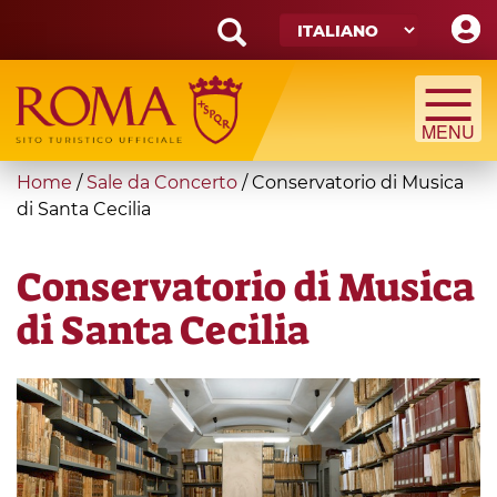
Skip
to
main
Search
content
form
Cerca
You
Home
/
Sale da Concerto
/
Conservatorio di Musica
are
di Santa Cecilia
here
Conservatorio di Musica
di Santa Cecilia