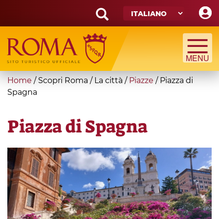
Skip
to
main
Search
content
form
Cerca
You
Home
/
Scopri Roma
/
La città
/
Piazze
/
Piazza di
are
Spagna
here
Piazza di Spagna