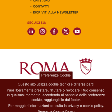
CHI SIAMO
CONTATTI
ISCRIVITI ALLA NEWSLETTER
SEGUICI SU:
Preferenze Cookie
Questo sito utilizza cookie tecnici e di terze parti.
Dipartimento Grandi Eventi, Sport, Turismo e Moda.
Puoi liberamente prestare, rifiutare o revocare il tuo consenso,
Via di San Basilio, 51
in qualsiasi momento, accedendo al pannello delle preferenze
00187 Roma
cookie, raggiungibile dal footer.
Per maggiori informazioni consulta la privacy e cookie policy.
CONTACT CENTER TEL. 06 06 08
Privacy e Cookie Policy