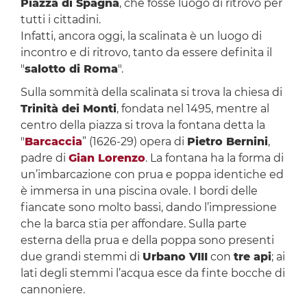
Piazza di Spagna
, che fosse luogo di ritrovo per
tutti i cittadini.
Infatti, ancora oggi, la scalinata è un luogo di
incontro e di ritrovo, tanto da essere definita il
"
salotto di Roma
".
Sulla sommità della scalinata si trova la chiesa di
Trinità dei Monti
, fondata nel 1495, mentre al
centro della piazza si trova la fontana detta la
"
Barcaccia
” (1626-29) opera di
Pietro Bernini
,
padre di
Gian Lorenzo
. La fontana ha la forma di
un’imbarcazione con prua e poppa identiche ed
è immersa in una piscina ovale. I bordi delle
fiancate sono molto bassi, dando l’impressione
che la barca stia per affondare. Sulla parte
esterna della prua e della poppa sono presenti
due grandi stemmi di
Urbano VIII
con
tre api
; ai
lati degli stemmi l’acqua esce da finte bocche di
cannoniere.