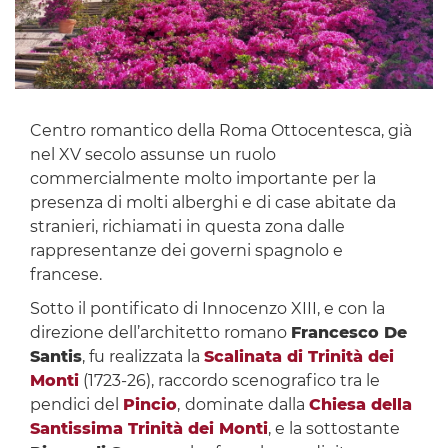
Centro romantico della Roma Ottocentesca, già
nel XV secolo assunse un ruolo
commercialmente molto importante per la
presenza di molti alberghi e di case abitate da
stranieri, richiamati in questa zona dalle
rappresentanze dei governi spagnolo e
francese.
Sotto il pontificato di Innocenzo XIII, e con la
direzione dell’architetto romano
Francesco De
Santis
, fu realizzata la
Scalinata di Trinità dei
Monti
(1723-26), raccordo scenografico tra le
pendici del
Pincio
,
dominate dalla
Chiesa della
Santissima Trinità dei Monti
, e la sottostante