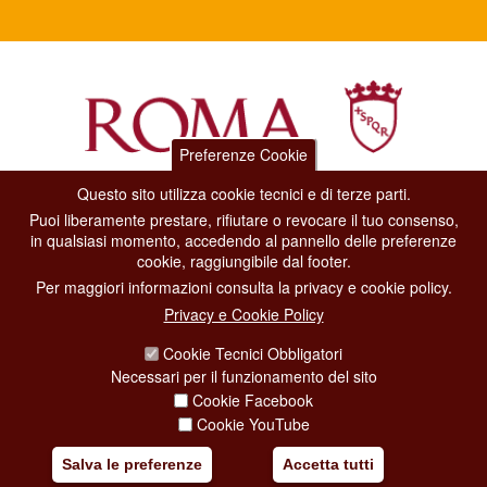
Preferenze Cookie
Questo sito utilizza cookie tecnici e di terze parti.
Dipartimento Grandi Eventi, Sport, Turismo e Moda.
Puoi liberamente prestare, rifiutare o revocare il tuo consenso,
Via di San Basilio, 51
in qualsiasi momento, accedendo al pannello delle preferenze
00187 Roma
cookie, raggiungibile dal footer.
Per maggiori informazioni consulta la privacy e cookie policy.
CONTACT CENTER TEL. 06 06 08
Privacy e Cookie Policy
CONTATTA LA REDAZIONE
Cookie Tecnici Obbligatori
Necessari per il funzionamento del sito
Cookie Facebook
PRIVACY
Cookie YouTube
SOCIAL MEDIA POLICY
Salva le preferenze
Accetta tutti