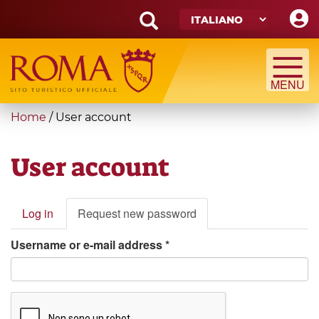
Skip
to
main
Search
content
form
Cerca
You
Home
/
User account
are
here
User account
Primary
Log in
Request new password
(active
tabs
tab)
Username or e-mail address
*