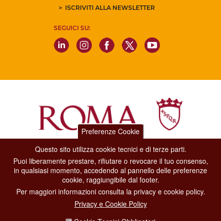
ISCRIVITI ALLA NEWSLETTER
SEGUICI SU:
Preferenze Cookie
Questo sito utilizza cookie tecnici e di terze parti.
Dipartimento Grandi Eventi, Sport, Turismo e Moda.
Puoi liberamente prestare, rifiutare o revocare il tuo consenso,
Via di San Basilio, 51
in qualsiasi momento, accedendo al pannello delle preferenze
00187 Roma
cookie, raggiungibile dal footer.
Per maggiori informazioni consulta la privacy e cookie policy.
CONTACT CENTER TEL. 06 06 08
Privacy e Cookie Policy
CONTATTA LA REDAZIONE