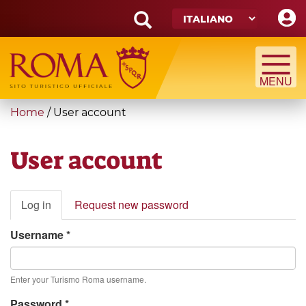
Skip
to
main
Search
content
form
Cerca
You
Home
/
User account
are
here
User account
Primary
Log in
(active
Request new password
tabs
tab)
Username
*
Enter your Turismo Roma username.
Password
*