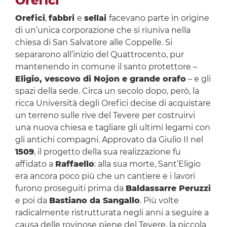
Orefici
Orefici
,
fabbri
e
sellai
facevano parte in origine
di un’unica corporazione che si riuniva nella
chiesa di San Salvatore alle Coppelle. Si
separarono all’inizio del Quattrocento, pur
mantenendo in comune il santo protettore –
Eligio, vescovo di Nojon e grande orafo
– e gli
spazi della sede. Circa un secolo dopo, però, la
ricca Università degli Orefici decise di acquistare
un terreno sulle rive del Tevere per costruirvi
una nuova chiesa e tagliare gli ultimi legami con
gli antichi compagni. Approvato da Giulio II nel
1509
, il progetto della sua realizzazione fu
affidato a
Raffaello
: alla sua morte, Sant’Eligio
era ancora poco più che un cantiere e i lavori
furono proseguiti prima da
Baldassarre Peruzzi
e poi da
Bastiano da Sangallo
. Più volte
radicalmente ristrutturata negli anni a seguire a
causa delle rovinose piene del Tevere, la piccola