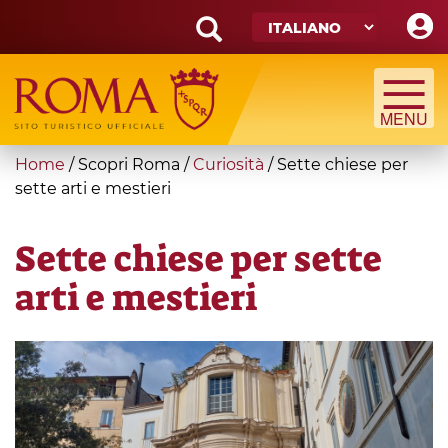
Skip
to
main
Search
content
form
Cerca
You
Home
/
Scopri Roma
/
Curiosità
/
Sette chiese per
are
sette arti e mestieri
here
Sette chiese per sette
arti e mestieri