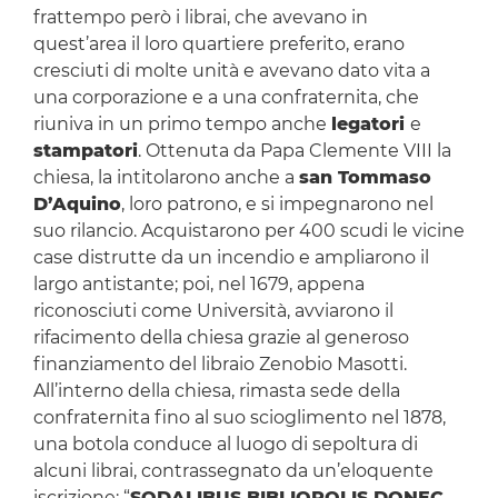
frattempo però i librai, che avevano in
quest’area il loro quartiere preferito, erano
cresciuti di molte unità e avevano dato vita a
una corporazione e a una confraternita, che
riuniva in un primo tempo anche
legatori
e
stampatori
. Ottenuta da Papa Clemente VIII la
chiesa, la intitolarono anche a
san Tommaso
D’Aquino
, loro patrono, e si impegnarono nel
suo rilancio. Acquistarono per 400 scudi le vicine
case distrutte da un incendio e ampliarono il
largo antistante; poi, nel 1679, appena
riconosciuti come Università, avviarono il
rifacimento della chiesa grazie al generoso
finanziamento del libraio Zenobio Masotti.
All’interno della chiesa, rimasta sede della
confraternita fino al suo scioglimento nel 1878,
una botola conduce al luogo di sepoltura di
alcuni librai, contrassegnato da un’eloquente
iscrizione: “
SODALIBUS BIBLIOPOLIS DONEC