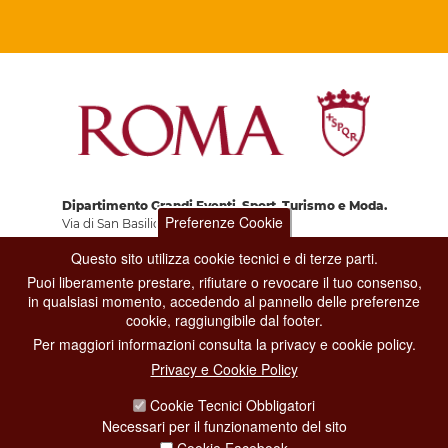
Dipartimento Grandi Eventi, Sport, Turismo e Moda.
Preferenze Cookie
Via di San Basilio, 51
00187 Roma
Questo sito utilizza cookie tecnici e di terze parti.
Puoi liberamente prestare, rifiutare o revocare il tuo consenso,
in qualsiasi momento, accedendo al pannello delle preferenze
CONTACT CENTER TEL. 06 06 08
cookie, raggiungibile dal footer.
CONTATTA LA REDAZIONE
Per maggiori informazioni consulta la privacy e cookie policy.
Privacy e Cookie Policy
PRIVACY
Cookie Tecnici Obbligatori
Necessari per il funzionamento del sito
SOCIAL MEDIA POLICY