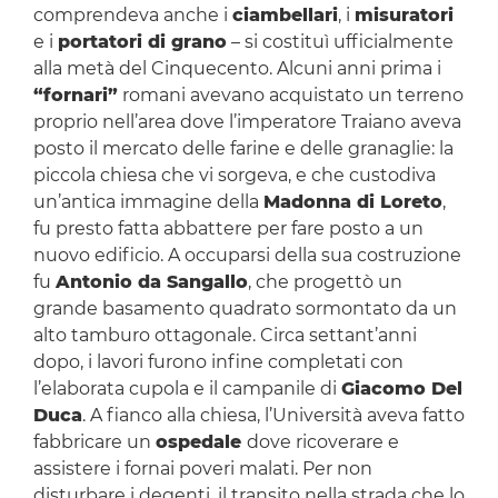
comprendeva anche i
ciambellari
, i
misuratori
e i
portatori di grano
– si costituì ufficialmente
alla metà del Cinquecento. Alcuni anni prima i
“fornari”
romani avevano acquistato un terreno
proprio nell’area dove l’imperatore Traiano aveva
posto il mercato delle farine e delle granaglie: la
piccola chiesa che vi sorgeva, e che custodiva
un’antica immagine della
Madonna di Loreto
,
fu presto fatta abbattere per fare posto a un
nuovo edificio. A occuparsi della sua costruzione
fu
Antonio da Sangallo
, che progettò un
grande basamento quadrato sormontato da un
alto tamburo ottagonale. Circa settant’anni
dopo, i lavori furono infine completati con
l’elaborata cupola e il campanile di
Giacomo Del
Duca
. A fianco alla chiesa, l’Università aveva fatto
fabbricare un
ospedale
dove ricoverare e
assistere i fornai poveri malati. Per non
disturbare i degenti, il transito nella strada che lo