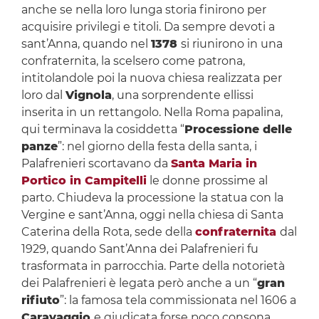
anche se nella loro lunga storia finirono per
acquisire privilegi e titoli. Da sempre devoti a
sant’Anna, quando nel
1378
si riunirono in una
confraternita, la scelsero come patrona,
intitolandole poi la nuova chiesa realizzata per
loro dal
Vignola
, una sorprendente ellissi
inserita in un rettangolo. Nella Roma papalina,
qui terminava la cosiddetta “
Processione delle
panze
”: nel giorno della festa della santa, i
Palafrenieri scortavano da
Santa Maria in
Portico in Campitelli
le donne prossime al
parto. Chiudeva la processione la statua con la
Vergine e sant’Anna, oggi nella chiesa di Santa
Caterina della Rota, sede della
confraternita
dal
1929, quando Sant’Anna dei Palafrenieri fu
trasformata in parrocchia. Parte della notorietà
dei Palafrenieri è legata però anche a un “
gran
rifiuto
”: la famosa tela commissionata nel 1606 a
Caravaggio
e giudicata forse poco consona,