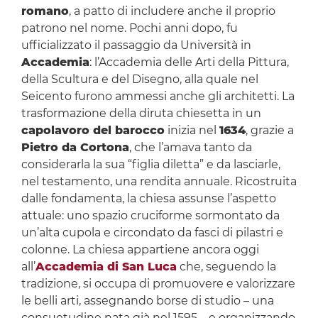
romano
, a patto di includere anche il proprio
patrono nel nome. Pochi anni dopo, fu
ufficializzato il passaggio da Università in
Accademia
: l’Accademia delle Arti della Pittura,
della Scultura e del Disegno, alla quale nel
Seicento furono ammessi anche gli architetti. La
trasformazione della diruta chiesetta in un
capolavoro del barocco
inizia nel
1634
, grazie a
Pietro da Cortona
, che l’amava tanto da
considerarla la sua “figlia diletta” e da lasciarle,
nel testamento, una rendita annuale. Ricostruita
dalle fondamenta, la chiesa assunse l’aspetto
attuale: uno spazio cruciforme sormontato da
un’alta cupola e circondato da fasci di pilastri e
colonne. La chiesa appartiene ancora oggi
all’
Accademia di San Luca
che, seguendo la
tradizione, si occupa di promuovere e valorizzare
le belli arti, assegnando borse di studio – una
consuetudine nata già nel 1595 – e organizzando