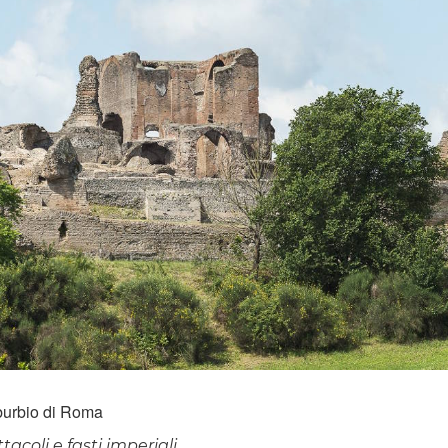
uburbio di Roma
tacoli e fasti imperiali