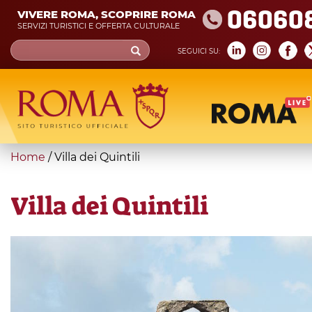
Skip
06060
VIVERE ROMA, SCOPRIRE ROMA
to
SERVIZI TURISTICI E OFFERTA CULTURALE
main
Search
SEGUICI SU:
content
form
Cerca
You
Home
/
Villa dei Quintili
are
here
Villa dei Quintili
Villa
dei
Quintili