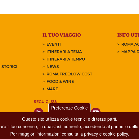
IL TUO VIAGGIO
INFO UTI
EVENTI
ROMA AC
ITINERARI A TEMA
MAPPA D
ITINERARI A TEMPO
 STORICI
NEWS
ROMA FREE/LOW COST
FOOD & WINE
MARE
SEGUICI SU:
Preferenze Cookie
Questo sito utilizza cookie tecnici e di terze parti.
care il tuo consenso, in qualsiasi momento, accedendo al pannello delle 
Per maggiori informazioni consulta la privacy e cookie policy.