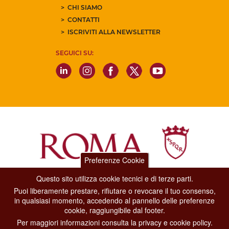
CHI SIAMO
CONTATTI
ISCRIVITI ALLA NEWSLETTER
SEGUICI SU:
Preferenze Cookie
Questo sito utilizza cookie tecnici e di terze parti.
Dipartimento Grandi Eventi, Sport, Turismo e Moda.
Puoi liberamente prestare, rifiutare o revocare il tuo consenso,
Via di San Basilio, 51
in qualsiasi momento, accedendo al pannello delle preferenze
00187 Roma
cookie, raggiungibile dal footer.
Per maggiori informazioni consulta la privacy e cookie policy.