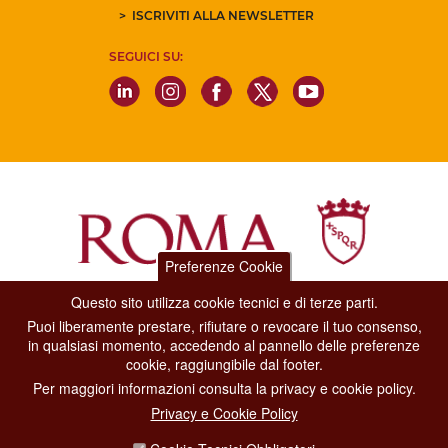
ISCRIVITI ALLA NEWSLETTER
SEGUICI SU:
Preferenze Cookie
Questo sito utilizza cookie tecnici e di terze parti.
Dipartimento Grandi Eventi, Sport, Turismo e Moda.
Puoi liberamente prestare, rifiutare o revocare il tuo consenso,
Via di San Basilio, 51
in qualsiasi momento, accedendo al pannello delle preferenze
00187 Roma
cookie, raggiungibile dal footer.
Per maggiori informazioni consulta la privacy e cookie policy.
CONTACT CENTER TEL. 06 06 08
Privacy e Cookie Policy
CONTATTA LA REDAZIONE