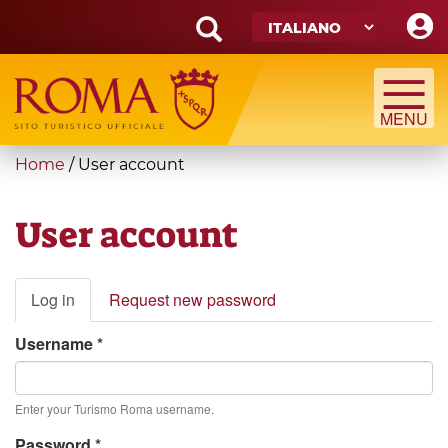
Skip
to
main
Search
content
form
Cerca
You
Home
/
User account
are
here
User account
Primary
Log in
(active
Request new password
tabs
tab)
Username
*
Enter your Turismo Roma username.
Password
*