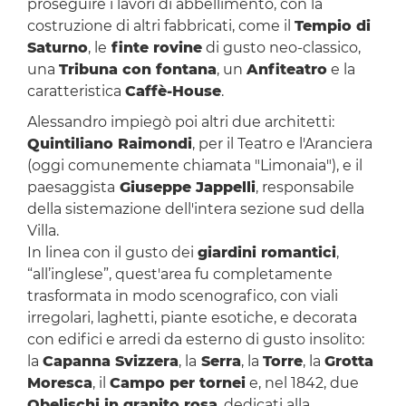
proseguire i lavori di abbellimento, con la
costruzione di altri fabbricati, come il
Tempio di
Saturno
, le
finte rovine
di gusto neo-classico,
una
Tribuna con fontana
, un
Anfiteatro
e la
caratteristica
Caffè-House
.
Alessandro impiegò poi altri due architetti:
Quintiliano Raimondi
, per il Teatro e l'Aranciera
(oggi comunemente chiamata "Limonaia"), e il
paesaggista
Giuseppe Jappelli
, responsabile
della sistemazione dell'intera sezione sud della
Villa.
In linea con il gusto dei
giardini romantici
,
“all’inglese”, quest'area fu completamente
trasformata in modo scenografico, con viali
irregolari, laghetti, piante esotiche, e decorata
con edifici e arredi da esterno di gusto insolito:
la
Capanna Svizzera
, la
Serra
, la
Torre
, la
Grotta
Moresca
, il
Campo per tornei
e, nel 1842, due
Obelischi in granito rosa
, dedicati alla