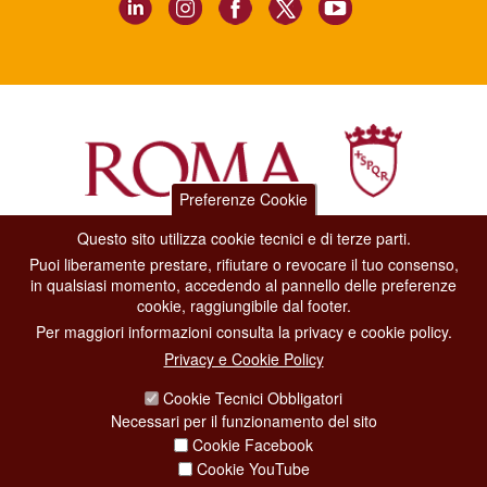
Preferenze Cookie
Questo sito utilizza cookie tecnici e di terze parti.
Dipartimento Grandi Eventi, Sport, Turismo e Moda.
Puoi liberamente prestare, rifiutare o revocare il tuo consenso,
Via di San Basilio, 51
in qualsiasi momento, accedendo al pannello delle preferenze
00187 Roma
cookie, raggiungibile dal footer.
Per maggiori informazioni consulta la privacy e cookie policy.
CONTACT CENTER TEL. 06 06 08
Privacy e Cookie Policy
CONTATTA LA REDAZIONE
Cookie Tecnici Obbligatori
Necessari per il funzionamento del sito
Cookie Facebook
PRIVACY
Cookie YouTube