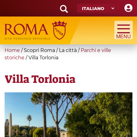
Skip
to
main
Search
content
form
Cerca
You
Home
/
Scopri Roma
/
La città
/
Parchi e ville
are
storiche
/
Villa Torlonia
here
Villa Torlonia