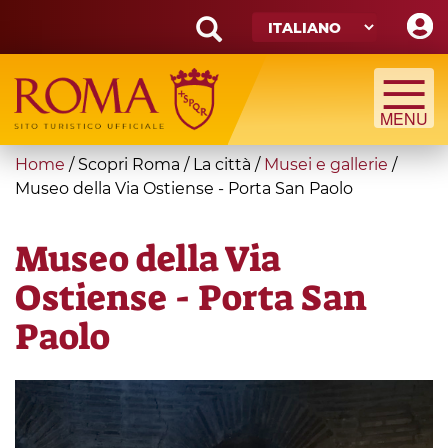
Skip
to
main
Search
content
form
Cerca
You
Home
/
Scopri Roma
/
La città
/
Musei e gallerie
/
are
Museo della Via Ostiense - Porta San Paolo
here
Museo della Via
Ostiense - Porta San
Paolo