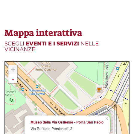
Mappa interattiva
SCEGLI
EVENTI E I SERVIZI
NELLE
VICINANZE
+
-
×
Museo della Via Ostiense - Porta San Paolo
Via Raffaele Persichetti, 3