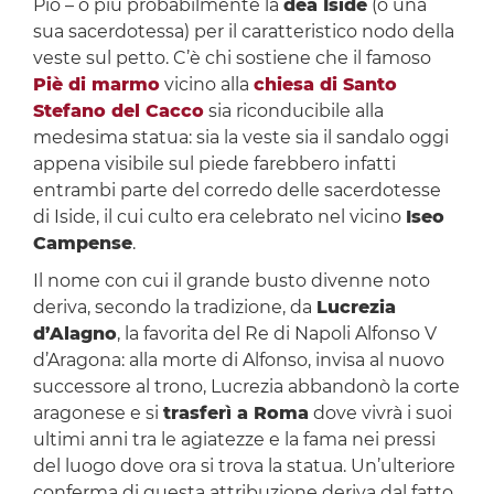
Pio – o più probabilmente la
dea Iside
(o una
sua sacerdotessa) per il caratteristico nodo della
veste sul petto. C’è chi sostiene che il famoso
Piè di marmo
vicino alla
chiesa di Santo
Stefano del Cacco
sia riconducibile alla
medesima statua: sia la veste sia il sandalo oggi
appena visibile sul piede farebbero infatti
entrambi parte del corredo delle sacerdotesse
di Iside, il cui culto era celebrato nel vicino
Iseo
Campense
.
Il nome con cui il grande busto divenne noto
deriva, secondo la tradizione, da
Lucrezia
d’Alagno
, la favorita del Re di Napoli Alfonso V
d’Aragona: alla morte di Alfonso, invisa al nuovo
successore al trono, Lucrezia abbandonò la corte
aragonese e si
trasferì a Roma
dove vivrà i suoi
ultimi anni tra le agiatezze e la fama nei pressi
del luogo dove ora si trova la statua. Un’ulteriore
conferma di questa attribuzione deriva dal fatto