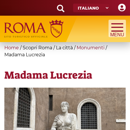
Skip
to
main
Search
content
form
Cerca
You
Home
/
Scopri Roma
/
La città
/
Monumenti
/
are
Madama Lucrezia
here
Madama Lucrezia