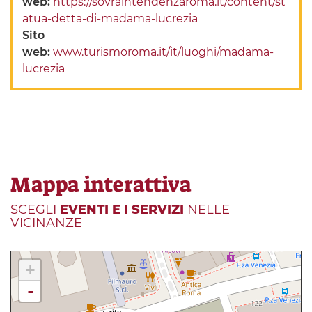
web:
https://sovraintendenzaroma.it/content/st
atua-detta-di-madama-lucrezia
Sito
web:
www.turismoroma.it/it/luoghi/madama-
lucrezia
Mappa interattiva
SCEGLI
EVENTI E I SERVIZI
NELLE
VICINANZE
+
-