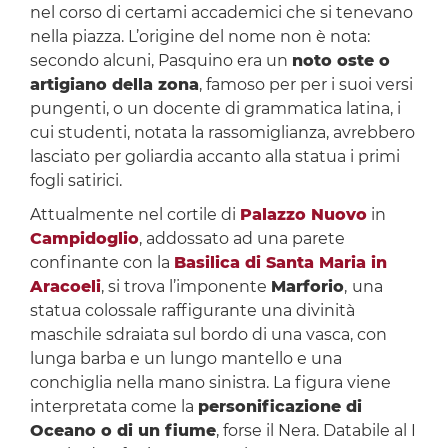
nel corso di certami accademici che si tenevano
nella piazza. L’origine del nome non è nota:
secondo alcuni, Pasquino era un
noto oste o
artigiano della zona
, famoso per per i suoi versi
pungenti, o un docente di grammatica latina, i
cui studenti, notata la rassomiglianza, avrebbero
lasciato per goliardia accanto alla statua i primi
fogli satirici.
Attualmente nel cortile di
Palazzo Nuovo
in
Campidoglio
, addossato ad una parete
confinante con la
Basilica di Santa Maria in
Aracoeli
, si trova l’imponente
Marforio
,
una
statua colossale raffigurante una divinità
maschile sdraiata sul bordo di una vasca, con
lunga barba e un lungo mantello e una
conchiglia nella mano sinistra. La figura viene
interpretata come la
personificazione di
Oceano o di un fiume
, forse il Nera. Databile al I