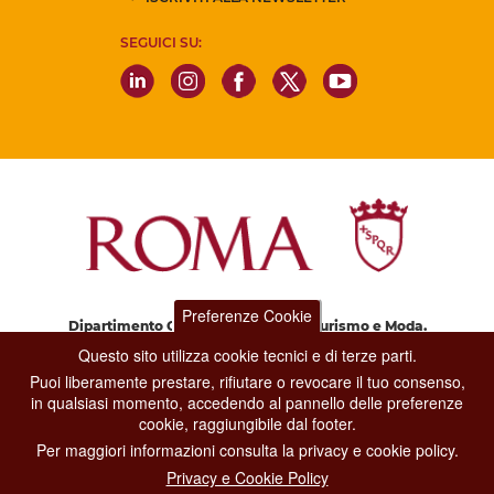
SEGUICI SU:
Preferenze Cookie
Dipartimento Grandi Eventi, Sport, Turismo e Moda.
Via di San Basilio, 51
Questo sito utilizza cookie tecnici e di terze parti.
00187 Roma
Puoi liberamente prestare, rifiutare o revocare il tuo consenso,
in qualsiasi momento, accedendo al pannello delle preferenze
cookie, raggiungibile dal footer.
CONTACT CENTER TEL. 06 06 08
Per maggiori informazioni consulta la privacy e cookie policy.
CONTATTA LA REDAZIONE
Privacy e Cookie Policy