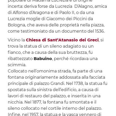
popolare di Madama Lucrezia è di origine
incerta: deriva forse da Lucrezia D’Alagno, amica
di Alfonso d’Aragona e di Paolo II, o da una
Lucrezia moglie di Giacomo dei Piccini da
Bologna, che aveva delle proprietà nella piazza,
come testimoniato da un documento del 1536.
Vicino la
Chiesa di Sant’Atanasio dei Greci
, si
trova la statua di un sileno adagiato su un
fianco, che a causa della sua bruttezza, fu
ribattezzato
Babuino
, perché ricordava una
scimmia.
Collocato nell’omonima strada, fa parte di una
fontana originariamente addossata alla facciata
principale di palazzo Grandi. Nel 1738, la statua fu
spostata sulla sinistra dell’edificio, a causa di
lavori di restauro del palazzo, e inserita in una
nicchia. Nel 1877, la fontana fu smontata e il
sileno collocato nel cortile interno del palazzo.
Infine, nel 1957, la statua e la vasca vennero di