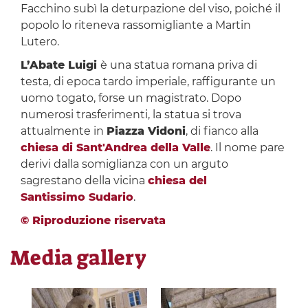
Facchino subì la deturpazione del viso, poiché il
popolo lo riteneva rassomigliante a Martin
Lutero.
L’Abate Luigi
è una statua romana priva di
testa, di epoca tardo imperiale, raffigurante un
uomo togato, forse un magistrato. Dopo
numerosi trasferimenti, la statua si trova
attualmente in
Piazza Vidoni
, di fianco alla
chiesa di Sant'Andrea della Valle
. Il nome pare
derivi dalla somiglianza con un arguto
sagrestano della vicina
chiesa del
Santissimo Sudario
.
© Riproduzione riservata
Media gallery