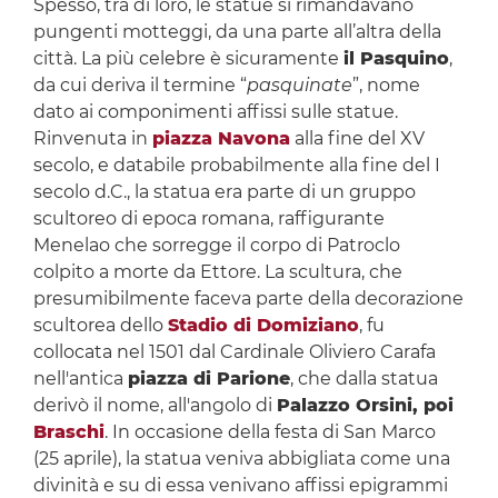
Spesso, tra di loro, le statue si rimandavano
pungenti motteggi, da una parte all’altra della
città. La più celebre è sicuramente
il Pasquino
,
da cui deriva il termine “
pasquinate
”, nome
dato ai componimenti affissi sulle statue.
Rinvenuta in
piazza Navona
alla fine del XV
secolo, e databile probabilmente alla fine del I
secolo d.C., la statua era parte di un gruppo
scultoreo di epoca romana, raffigurante
Menelao che sorregge il corpo di Patroclo
colpito a morte da Ettore. La scultura, che
presumibilmente faceva parte della decorazione
scultorea dello
Stadio di Domiziano
, fu
collocata nel 1501 dal Cardinale Oliviero Carafa
nell'antica
piazza di Parione
, che dalla statua
derivò il nome, all'angolo di
Palazzo Orsini, poi
Braschi
. In occasione della festa di San Marco
(25 aprile), la statua veniva abbigliata come una
divinità e su di essa venivano affissi epigrammi