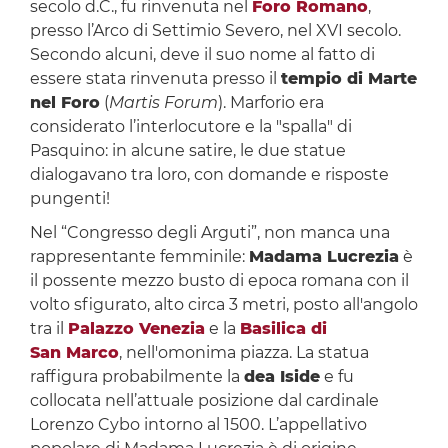
secolo d.C., fu rinvenuta nel
Foro Romano
,
presso l’Arco di Settimio Severo, nel XVI secolo.
Secondo alcuni, deve il suo nome al fatto di
essere stata rinvenuta presso il
tempio di Marte
nel Foro
(
Martis Forum
). Marforio era
considerato l’interlocutore e la "spalla" di
Pasquino: in alcune satire, le due statue
dialogavano tra loro, con domande e risposte
pungenti!
Nel “Congresso degli Arguti”, non manca una
rappresentante femminile:
Madama Lucrezia
è
il possente mezzo busto di epoca romana con il
volto sfigurato, alto circa 3 metri, posto all'angolo
tra il
Palazzo Venezia
e la
Basilica di
San Marco
, nell'omonima piazza. La statua
raffigura probabilmente la
dea Iside
e fu
collocata nell’attuale posizione dal cardinale
Lorenzo Cybo intorno al 1500. L’appellativo