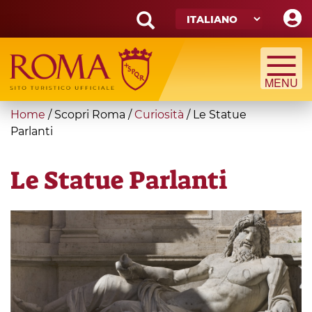
Skip
to
main
Search
content
form
Cerca
You
Home
/
Scopri Roma
/
Curiosità
/
Le Statue
are
Parlanti
here
Le Statue Parlanti