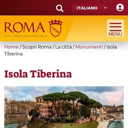
Skip
to
main
Search
content
form
Cerca
You
Home
/
Scopri Roma
/
La città
/
Monumenti
/
Isola
are
Tiberina
here
Isola Tiberina