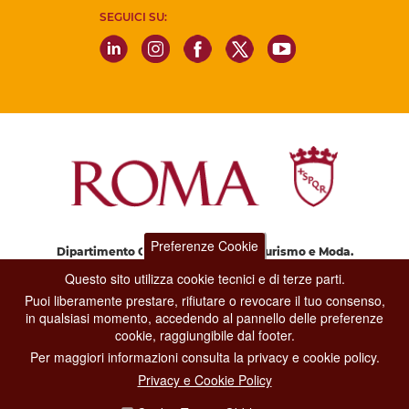
SEGUICI SU:
Preferenze Cookie
Dipartimento Grandi Eventi, Sport, Turismo e Moda.
Via di San Basilio, 51
Questo sito utilizza cookie tecnici e di terze parti.
00187 Roma
Puoi liberamente prestare, rifiutare o revocare il tuo consenso,
in qualsiasi momento, accedendo al pannello delle preferenze
cookie, raggiungibile dal footer.
CONTACT CENTER TEL. 06 06 08
Per maggiori informazioni consulta la privacy e cookie policy.
CONTATTA LA REDAZIONE
Privacy e Cookie Policy