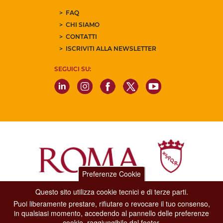
FAQ
CHI SIAMO
CONTATTI
ISCRIVITI ALLA NEWSLETTER
SEGUICI SU:
Preferenze Cookie
Questo sito utilizza cookie tecnici e di terze parti.
Dipartimento Grandi Eventi, Sport, Turismo e Moda.
Puoi liberamente prestare, rifiutare o revocare il tuo consenso,
Via di San Basilio, 51
in qualsiasi momento, accedendo al pannello delle preferenze
00187 Roma
cookie, raggiungibile dal footer.