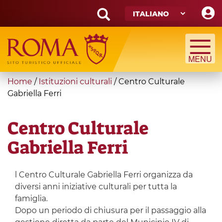
Skip
to
main
Search
content
form
Cerca
You
Home
/
Istituzioni culturali
/
Centro Culturale
are
Gabriella Ferri
here
Centro Culturale
Gabriella Ferri
l Centro Culturale Gabriella Ferri organizza da
diversi anni iniziative culturali per tutta la
famiglia.
Dopo un periodo di chiusura per il passaggio alla