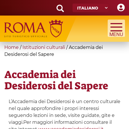
Skip
to
main
Search
content
form
Cerca
You
Home
/
Istituzioni culturali
/
Accademia dei
are
Desiderosi del Sapere
here
Accademia dei
Desiderosi del Sapere
L’Accademia dei Desiderosi è un centro culturale
nel quale approfondire i propri interessi
seguendo lezioni in sede, visite guidate, gite e
viaggi.Per maggiori informazioni consultare il