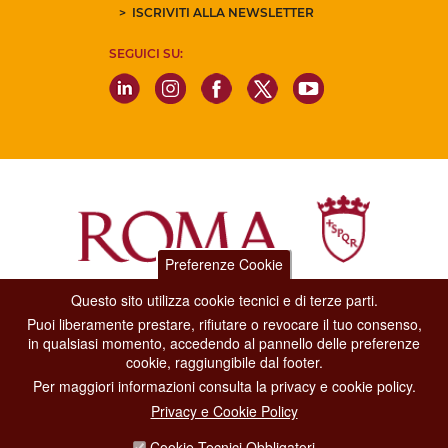
ISCRIVITI ALLA NEWSLETTER
SEGUICI SU:
Preferenze Cookie
Questo sito utilizza cookie tecnici e di terze parti.
Dipartimento Grandi Eventi, Sport, Turismo e Moda.
Puoi liberamente prestare, rifiutare o revocare il tuo consenso,
Via di San Basilio, 51
in qualsiasi momento, accedendo al pannello delle preferenze
00187 Roma
cookie, raggiungibile dal footer.
Per maggiori informazioni consulta la privacy e cookie policy.
CONTACT CENTER TEL. 06 06 08
Privacy e Cookie Policy
CONTATTA LA REDAZIONE
Cookie Tecnici Obbligatori