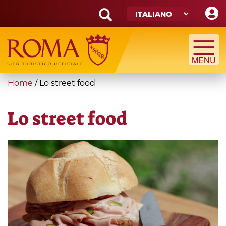
Skip
to
main
Search
content
form
Cerca
You
Home
/
Lo street food
are
here
Lo street food