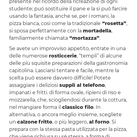
presente nel ricordo della ricreazione di ogni
studente; può sostituire il pane e la si può farcire
usando la fantasia, anche se, per i romani, la
pizza bianca, così come la tradizionale
“rosetta”
,
si sposa perfettamente con la
mortadella
,
familiarmente chiamata
“mortazza”
.
Se avete un improvviso appetito, entrate in una
delle numerose
rosticcerie
, “templi” di alcune
delle più squisite preparazioni della gastronomia
capitolina. Lasciarsi tentare è facile, mentre la
scelta può essere davvero difficile! Potete
assaggiare i deliziosi
supplì al telefono
,
impanati e fritti. di forma ovale, ripieni di riso e
mozzarella, che, sciogliendosi durante la cottura,
nel mangiare forma il
classico filo
. In
alternativa, o ancora meglio insieme, scegliete
un
calzone
fritto
, o più leggero,
al forno
. Si
prepara con la stessa pasta utilizzata per la pizza,
che viene richiusa su sé stessa, a forma di