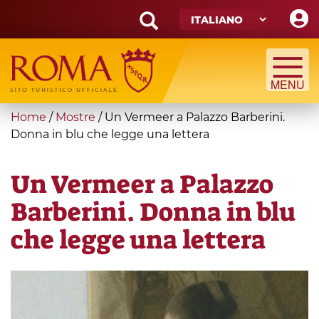
Skip
to
main
Search
content
form
Cerca
You
Home
/
Mostre
/
Un Vermeer a Palazzo Barberini.
are
Donna in blu che legge una lettera
here
Un Vermeer a Palazzo
Barberini. Donna in blu
che legge una lettera