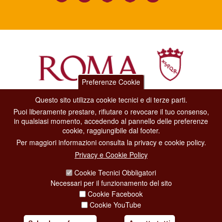
Preferenze Cookie
Questo sito utilizza cookie tecnici e di terze parti.
Dipartimento Grandi Eventi, Sport, Turismo e Moda.
Puoi liberamente prestare, rifiutare o revocare il tuo consenso,
Via di San Basilio, 51
in qualsiasi momento, accedendo al pannello delle preferenze
00187 Roma
cookie, raggiungibile dal footer.
Per maggiori informazioni consulta la privacy e cookie policy.
CONTACT CENTER TEL. 06 06 08
Privacy e Cookie Policy
CONTATTA LA REDAZIONE
Cookie Tecnici Obbligatori
Necessari per il funzionamento del sito
Cookie Facebook
PRIVACY
Cookie YouTube
SOCIAL MEDIA POLICY