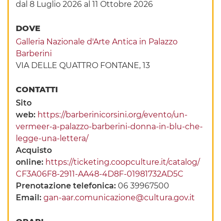
dal 8 Luglio 2026
al 11 Ottobre 2026
DOVE
Galleria Nazionale d'Arte Antica in Palazzo
Barberini
VIA DELLE QUATTRO FONTANE, 13
CONTATTI
Sito
web:
https://barberinicorsini.org/evento/un-
vermeer-a-palazzo-barberini-donna-in-blu-che-
legge-una-lettera/
Acquisto
online:
https://ticketing.coopculture.it/catalog/
CF3A06F8-2911-AA48-4D8F-01981732AD5C
Prenotazione telefonica:
06 39967500
Email:
gan-aar.comunicazione@cultura.gov.it