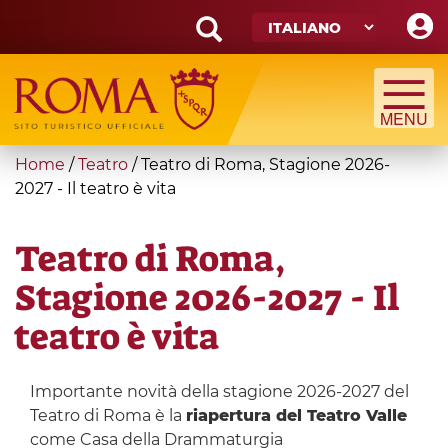
Skip
to
main
Search
content
form
Cerca
You
Home
/
Teatro
/
Teatro di Roma, Stagione 2026-
are
2027 - Il teatro è vita
here
Teatro di Roma,
Stagione 2026-2027 - Il
teatro è vita
Importante novità della stagione 2026-2027 del
Teatro di Roma è la
riapertura del Teatro Valle
come Casa della Drammaturgia