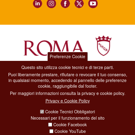
Preferenze Cookie
Questo sito utilizza cookie tecnici e di terze parti.
Dipartimento Grandi Eventi, Sport, Turismo e Moda.
Puoi liberamente prestare, rifiutare o revocare il tuo consenso,
Via di San Basilio, 51
in qualsiasi momento, accedendo al pannello delle preferenze
00187 Roma
cookie, raggiungibile dal footer.
Per maggiori informazioni consulta la privacy e cookie policy.
CONTACT CENTER TEL. 06 06 08
Privacy e Cookie Policy
CONTATTA LA REDAZIONE
Cookie Tecnici Obbligatori
Necessari per il funzionamento del sito
Cookie Facebook
PRIVACY
Cookie YouTube