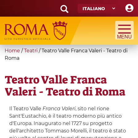
Skip
to
main
Search
content
form
Cerca
You
Home
/
Teatri
/
Teatro Valle Franca Valeri - Teatro di
are
Roma
here
Teatro Valle Franca
Valeri - Teatro di Roma
Il Teatro Valle
Franca Valeri
, sito nel rione
Sant'Eustachio, è il teatro moderno più antico
d'Europa. Inaugurato nel 1727 su progetto
dell'architetto Tommaso Morelli, il teatro è stato