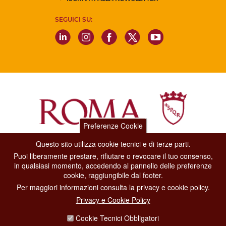
SEGUICI SU:
Preferenze Cookie
Questo sito utilizza cookie tecnici e di terze parti.
Dipartimento Grandi Eventi, Sport, Turismo e Moda.
Puoi liberamente prestare, rifiutare o revocare il tuo consenso,
Via di San Basilio, 51
in qualsiasi momento, accedendo al pannello delle preferenze
00187 Roma
cookie, raggiungibile dal footer.
Per maggiori informazioni consulta la privacy e cookie policy.
CONTACT CENTER TEL. 06 06 08
Privacy e Cookie Policy
CONTATTA LA REDAZIONE
Cookie Tecnici Obbligatori