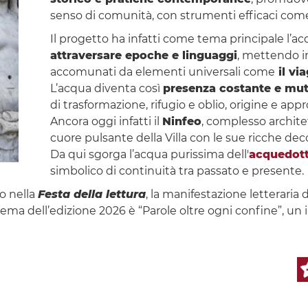
senso di comunità, con strumenti efficaci come 
Il progetto ha infatti come tema principale l’
attraversare epoche e linguaggi
, mettendo in
accomunati da elementi universali come
il via
L’acqua diventa così
presenza costante e mu
di trasformazione, rifugio e oblio, origine e appr
Ancora oggi infatti il
Ninfeo
, complesso archite
cuore pulsante della Villa con le sue ricche dec
Da qui sgorga l’acqua purissima dell'
acquedott
simbolico di continuità tra passato e presente.
no nella
Festa della lettura
, la manifestazione letteraria
ema dell’edizione 2026 è “Parole oltre ogni confine”, un inv