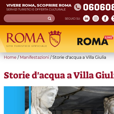
Skip
06060
VIVERE ROMA, SCOPRIRE ROMA
to
SERVIZI TURISTICI E OFFERTA CULTURALE
main
Search
SEGUICI SU:
content
form
Cerca
You
Home
/
Manifestazioni
/
Storie d'acqua a Villa Giulia
are
here
Storie d'acqua a Villa Giul