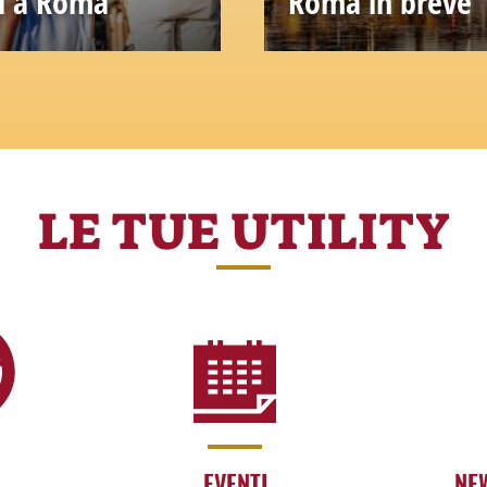
ni a Roma
Roma in breve
chi tematici, musei e
Storia, curiosità e inf
magia della Città Ete
LE TUE UTILITY
EVENTI
NE