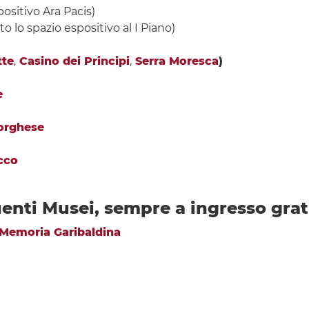
ositivo Ara Pacis)
o lo spazio espositivo al I Piano)
tte
,
Casino dei Principi
,
Serra Moresca
)
e
Borghese
cco
guenti Musei, sempre a ingresso gra
 Memoria Garibaldina