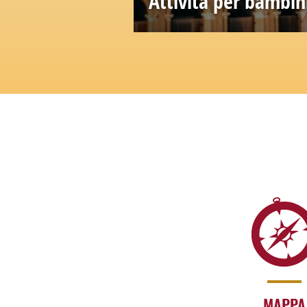
Attività per bambi
Passeggiate all'aperto, par
attività in tutta sicurezza
MAPPA