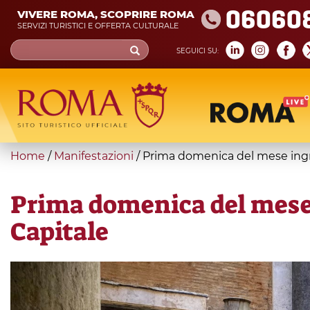
Skip
06060
VIVERE ROMA, SCOPRIRE ROMA
to
SERVIZI TURISTICI E OFFERTA CULTURALE
main
Search
SEGUICI SU:
content
form
Cerca
You
Home
/
Manifestazioni
/
Prima domenica del mese ingr
are
here
Prima domenica del mese 
Capitale