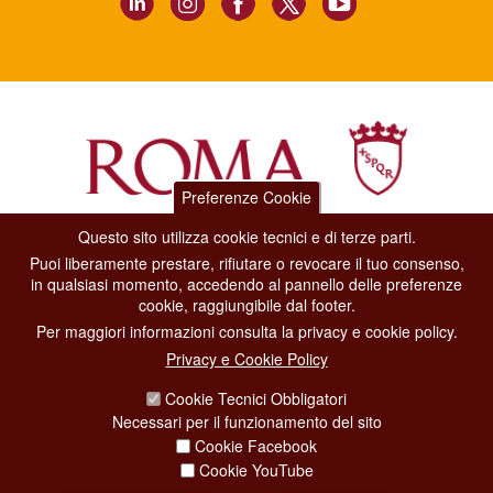
Preferenze Cookie
Questo sito utilizza cookie tecnici e di terze parti.
Dipartimento Grandi Eventi, Sport, Turismo e Moda.
Puoi liberamente prestare, rifiutare o revocare il tuo consenso,
Via di San Basilio, 51
in qualsiasi momento, accedendo al pannello delle preferenze
00187 Roma
cookie, raggiungibile dal footer.
Per maggiori informazioni consulta la privacy e cookie policy.
CONTACT CENTER TEL. 06 06 08
Privacy e Cookie Policy
CONTATTA LA REDAZIONE
Cookie Tecnici Obbligatori
Necessari per il funzionamento del sito
Cookie Facebook
PRIVACY
Cookie YouTube