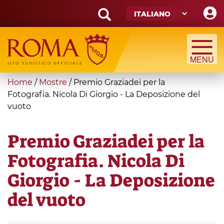
Skip
to
main
Search
content
form
Cerca
You
Home
/
Mostre
/
Premio Graziadei per la
are
Fotografia. Nicola Di Giorgio - La Deposizione del
vuoto
here
Premio Graziadei per la
Fotografia. Nicola Di
Giorgio - La Deposizione
del vuoto