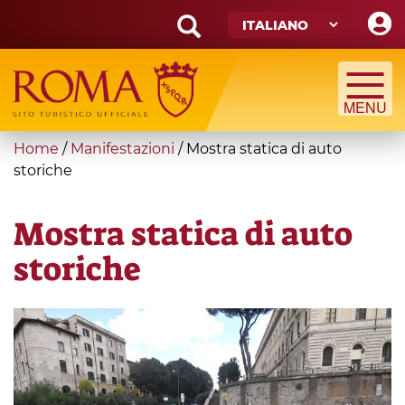
Skip
to
main
Search
content
form
Cerca
You
Home
/
Manifestazioni
/
Mostra statica di auto
are
storiche
here
Mostra statica di auto
storiche