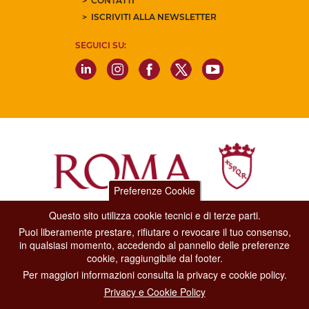
CONTATTI
ISCRIVITI ALLA NEWSLETTER
SEGUICI SU:
Preferenze Cookie
Questo sito utilizza cookie tecnici e di terze parti.
Dipartimento Grandi Eventi, Sport, Turismo e Moda.
Puoi liberamente prestare, rifiutare o revocare il tuo consenso,
Via di San Basilio, 51
in qualsiasi momento, accedendo al pannello delle preferenze
00187 Roma
cookie, raggiungibile dal footer.
Per maggiori informazioni consulta la privacy e cookie policy.
CONTACT CENTER TEL. 06 06 08
Privacy e Cookie Policy
CONTATTA LA REDAZIONE