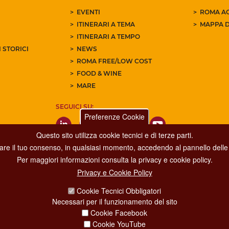
EVENTI
ROMA AC
ITINERARI A TEMA
MAPPA D
ITINERARI A TEMPO
 STORICI
NEWS
ROMA FREE/LOW COST
FOOD & WINE
MARE
SEGUICI SU:
Preferenze Cookie
Questo sito utilizza cookie tecnici e di terze parti.
care il tuo consenso, in qualsiasi momento, accedendo al pannello delle 
Per maggiori informazioni consulta la privacy e cookie policy.
Privacy e Cookie Policy
Dipartimento Grandi Eventi, Sport, Turismo e Moda.
Cookie Tecnici Obbligatori
Via di San Basilio, 51
Necessari per il funzionamento del sito
00187 Roma
Cookie Facebook
Cookie YouTube