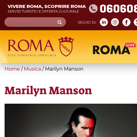
Skip
06060
VIVERE ROMA, SCOPRIRE ROMA
to
SERVIZI TURISTICI E OFFERTA CULTURALE
main
Search
SEGUICI SU:
content
form
Cerca
You
Home
/
Musica
/
Marilyn Manson
are
here
Marilyn Manson