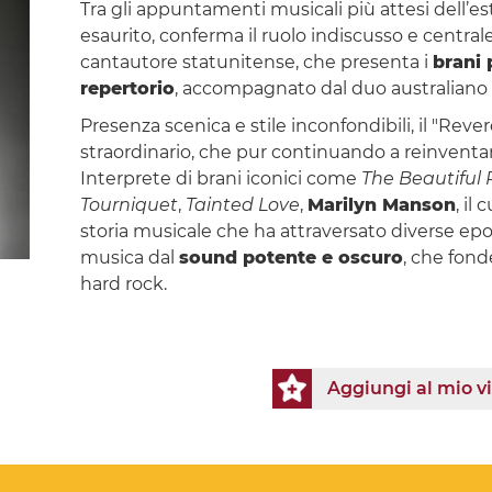
Tra gli appuntamenti musicali più attesi dell’est
esaurito, conferma il ruolo indiscusso e centr
cantautore statunitense, che presenta i
brani 
repertorio
, accompagnato dal duo australiano
Presenza scenica e stile inconfondibili, il "Rev
straordinario, che pur continuando a reinventars
Interprete di brani iconici come
The Beautiful 
Tourniquet
,
Tainted Love
,
Marilyn Manson
, il
storia musicale che ha attraversato diverse ep
musica dal
sound potente e oscuro
, che fond
hard rock.
Aggiungi al mio v