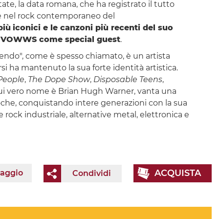
ate, la data romana, che ha registrato il tutto
ale nel rock contemporaneo del
più
iconici e le canzoni più recenti del suo
VOWWS come special guest
.
erendo", come è spesso chiamato, è un artista
i ha mantenuto la sua forte identità artistica.
People
,
The Dope Show
,
Disposable Teens
,
 cui vero nome è Brian Hugh Warner, vanta una
oche, conquistando intere generazioni con la sua
e rock industriale, alternative metal, elettronica e
ACQUISTA
iaggio
Condividi