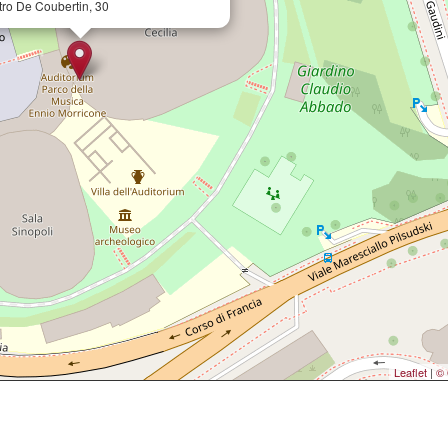
tro De Coubertin, 30
Leaflet
|
© 