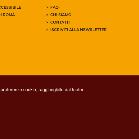
CESSIBILE
FAQ
I ROMA
CHI SIAMO
CONTATTI
ISCRIVITI ALLA NEWSLETTER
preferenze cookie, raggiungibile dal footer.
CONTACT CENTER TEL. 06 06 08
CONTATTA LA REDAZIONE