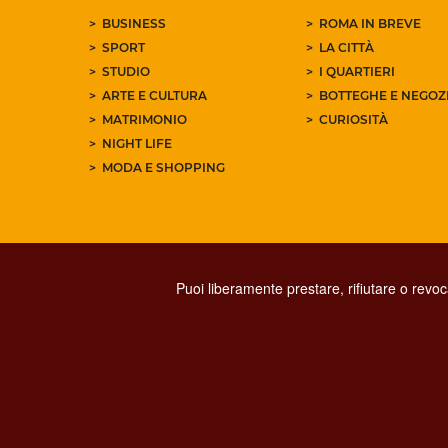
BUSINESS
ROMA IN BREVE
SPORT
LA CITTÀ
STUDIO
I QUARTIERI
ARTE E CULTURA
BOTTEGHE E NEGOZI
MATRIMONIO
CURIOSITÀ
NIGHT LIFE
MODA E SHOPPING
Puoi liberamente prestare, rifiutare o revo