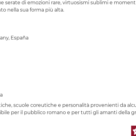
ue serate di emozioni rare, virtuosismi sublimi e momenti 
o nella sua forma più alta.
any, España
ca
tiche, scuole coreutiche e personalità provenienti da alc
e per il pubblico romano e per tutti gli amanti della g