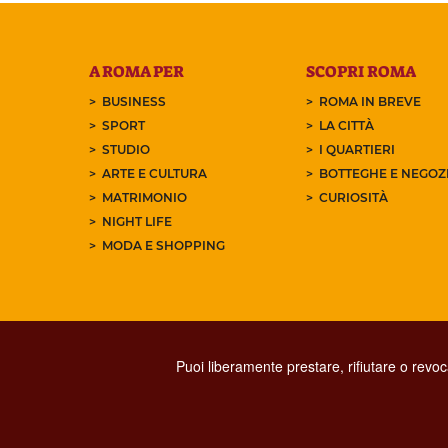
A ROMA PER
SCOPRI ROMA
BUSINESS
ROMA IN BREVE
SPORT
LA CITTÀ
STUDIO
I QUARTIERI
ARTE E CULTURA
BOTTEGHE E NEGOZI
MATRIMONIO
CURIOSITÀ
NIGHT LIFE
MODA E SHOPPING
Puoi liberamente prestare, rifiutare o revo