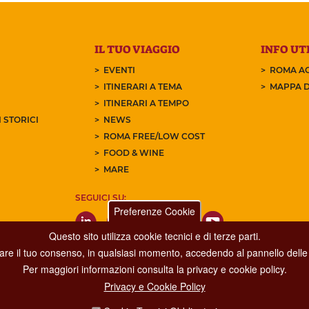
IL TUO VIAGGIO
INFO UTI
EVENTI
ROMA AC
ITINERARI A TEMA
MAPPA D
ITINERARI A TEMPO
 STORICI
NEWS
ROMA FREE/LOW COST
FOOD & WINE
MARE
SEGUICI SU:
Preferenze Cookie
Questo sito utilizza cookie tecnici e di terze parti.
care il tuo consenso, in qualsiasi momento, accedendo al pannello delle 
Per maggiori informazioni consulta la privacy e cookie policy.
Privacy e Cookie Policy
Dipartimento Grandi Eventi, Sport, Turismo e Moda.