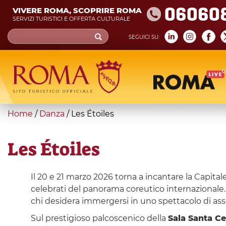
Skip
06060
VIVERE ROMA, SCOPRIRE ROMA
to
SERVIZI TURISTICI E OFFERTA CULTURALE
main
Search
SEGUICI SU:
content
form
Cerca
You
Home
/
Danza
/
Les Étoiles
are
here
Les Étoiles
Il 20 e 21 marzo 2026 torna a incantare la Capital
celebrati del panorama coreutico internazionale.
chi desidera immergersi in uno spettacolo di ass
Sul prestigioso palcoscenico della
Sala Santa Ce