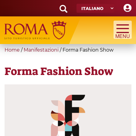
Skip
to
main
Search
content
form
Cerca
You
Home
/
Manifestazioni
/
Forma Fashion Show
are
here
Forma Fashion Show