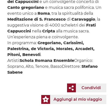
dei Cappuccini
e un coinvolgente concerto di
Canto gregoriano
e musica sacra polifonica. Un
evento unico a
Roma
, tra la spiritualità della
Meditazione di S. Francesco
di
Caravaggio
, la
suggestiva visione di 4000 scheletri dei
Frati
Cappuccini
nella
Cripta
alla musica sacra.
Un’esperienza piena e coinvolgente.
In programma:
Gregoriano, Carissimi,
Palestrina, de Victoria, Morales, Arcadelt,
Pitoni, Benevoli
.
Artisti:
Schola Romana Ensemble
Organico:
Soprano, Alto, Tenore, BassoDirettore:
Stefano
Sabene
Condividi
Aggiungi al mio viaggio