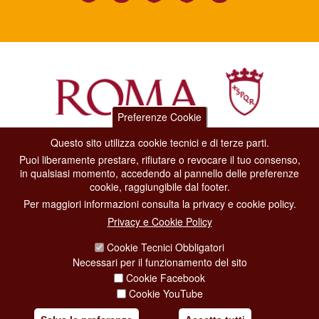
Preferenze Cookie
Questo sito utilizza cookie tecnici e di terze parti.
Dipartimento Grandi Eventi, Sport, Turismo e Moda.
Puoi liberamente prestare, rifiutare o revocare il tuo consenso,
Via di San Basilio, 51
in qualsiasi momento, accedendo al pannello delle preferenze
00187 Roma
cookie, raggiungibile dal footer.
Per maggiori informazioni consulta la privacy e cookie policy.
CONTACT CENTER TEL. 06 06 08
Privacy e Cookie Policy
CONTATTA LA REDAZIONE
Cookie Tecnici Obbligatori
Necessari per il funzionamento del sito
Cookie Facebook
PRIVACY
Cookie YouTube
SOCIAL MEDIA POLICY