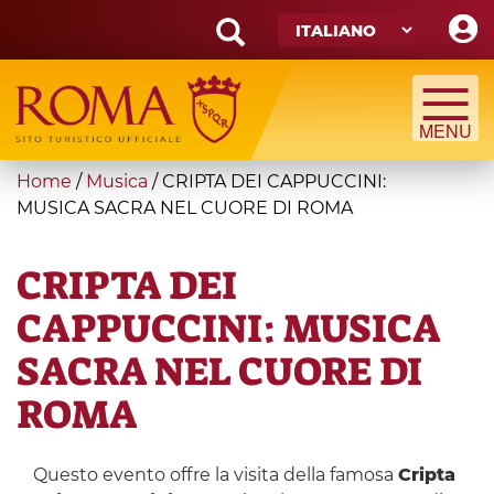
Skip
to
main
Search
content
form
Cerca
You
Home
/
Musica
/
CRIPTA DEI CAPPUCCINI:
are
MUSICA SACRA NEL CUORE DI ROMA
here
CRIPTA DEI
CAPPUCCINI: MUSICA
SACRA NEL CUORE DI
ROMA
Questo evento offre la visita della famosa
Cripta