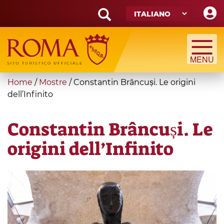
Skip
to
main
Search
content
form
Cerca
You
Home
/
Mostre
/
Constantin Brâncuși. Le origini
are
dell’Infinito
here
Constantin Brâncuși. Le
origini dell’Infinito