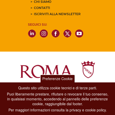
CHI SIAMO
CONTATTI
ISCRIVITI ALLA NEWSLETTER
SEGUICI SU:
Preferenze Cookie
Questo sito utilizza cookie tecnici e di terze parti.
Dipartimento Grandi Eventi, Sport, Turismo e Moda.
Puoi liberamente prestare, rifiutare o revocare il tuo consenso,
Via di San Basilio, 51
in qualsiasi momento, accedendo al pannello delle preferenze
00187 Roma
cookie, raggiungibile dal footer.
Per maggiori informazioni consulta la privacy e cookie policy.