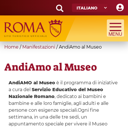
Skip
to
main
Search
content
form
Cerca
You
Home
/
Manifestazioni
/
AndiAmo al Museo
are
here
AndiAmo al Museo
AndiAMO al Museo
è il programma di iniziative
a cura del
Servizio Educativo del Museo
Nazionale Romano
, dedicato ai bambini e
bambine e alle loro famiglie, agli adulti e alle
persone con esigenze speciali.Ogni fine
settimana, in una delle tre sedi, un
appuntamento speciale per vivere il Museo