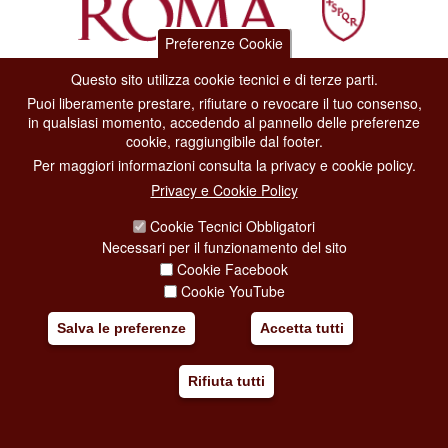
Preferenze Cookie
Questo sito utilizza cookie tecnici e di terze parti.
Dipartimento Grandi Eventi, Sport, Turismo e Moda.
Puoi liberamente prestare, rifiutare o revocare il tuo consenso,
Via di San Basilio, 51
in qualsiasi momento, accedendo al pannello delle preferenze
00187 Roma
cookie, raggiungibile dal footer.
Per maggiori informazioni consulta la privacy e cookie policy.
CONTACT CENTER TEL. 06 06 08
Privacy e Cookie Policy
CONTATTA LA REDAZIONE
Cookie Tecnici Obbligatori
Necessari per il funzionamento del sito
Cookie Facebook
PRIVACY
Cookie YouTube
SOCIAL MEDIA POLICY
Salva le preferenze
Accetta tutti
CREDITS
Rifiuta tutti
COPYRIGHT
ESCLUSIONE DI RESPONSABILITÀ