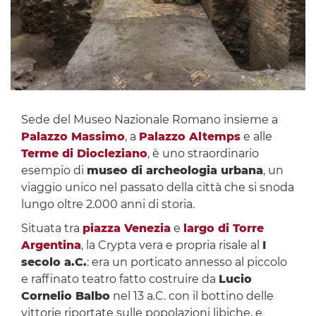
Sede del Museo Nazionale Romano insieme a
Palazzo Massimo
, a
Palazzo Altemps
e alle
Terme di Diocleziano
, è uno straordinario
esempio di
museo di archeologia urbana
, un
viaggio unico nel passato della città che si snoda
lungo oltre 2.000 anni di storia.
Situata tra
piazza Venezia
e
largo di Torre
Argentina
, la Crypta vera e propria risale al
I
secolo a.C.
: era un porticato annesso al piccolo
e raffinato teatro fatto costruire da
Lucio
Cornelio Balbo
nel 13 a.C. con il bottino delle
vittorie riportate sulle popolazioni libiche, e