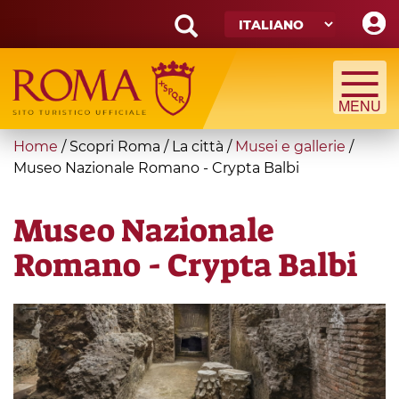
Skip
to
main
Search
content
form
Cerca
You
Home
/
Scopri Roma
/
La città
/
Musei e gallerie
/
are
Museo Nazionale Romano - Crypta Balbi
here
Museo Nazionale
Romano - Crypta Balbi