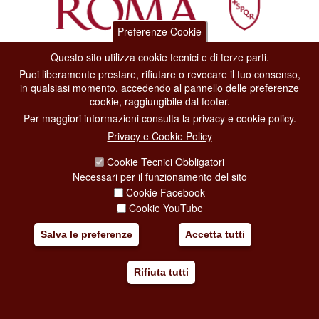
Preferenze Cookie
Questo sito utilizza cookie tecnici e di terze parti.
Dipartimento Grandi Eventi, Sport, Turismo e Moda.
Puoi liberamente prestare, rifiutare o revocare il tuo consenso,
Via di San Basilio, 51
in qualsiasi momento, accedendo al pannello delle preferenze
00187 Roma
cookie, raggiungibile dal footer.
Per maggiori informazioni consulta la privacy e cookie policy.
CONTACT CENTER TEL. 06 06 08
Privacy e Cookie Policy
CONTATTA LA REDAZIONE
Cookie Tecnici Obbligatori
Necessari per il funzionamento del sito
Cookie Facebook
PRIVACY
Cookie YouTube
SOCIAL MEDIA POLICY
Salva le preferenze
Accetta tutti
CREDITS
Rifiuta tutti
COPYRIGHT
ESCLUSIONE DI RESPONSABILITÀ