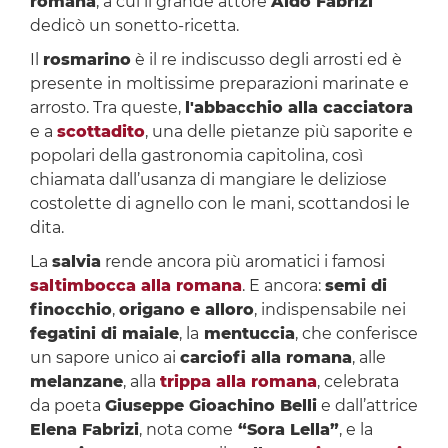
romana
, a cui il grande attore
Aldo Fabrizi
dedicò un sonetto-ricetta.
Il
rosmarino
è il re indiscusso degli arrosti ed è
presente in moltissime preparazioni marinate e
arrosto. Tra queste,
l'abbacchio alla cacciatora
e a
scottadito
, una delle pietanze più saporite e
popolari della gastronomia capitolina, così
chiamata dall’usanza di mangiare le deliziose
costolette di agnello con le mani, scottandosi le
dita.
La
salvia
rende ancora più aromatici i famosi
saltimbocca alla romana
. E ancora:
semi di
finocchio
,
origano e alloro
, indispensabile nei
fegatini di maiale
, la
mentuccia
, che conferisce
un sapore unico ai
carciofi alla romana
, alle
melanzane
, alla
trippa alla romana
, celebrata
da poeta
Giuseppe Gioachino Belli
e dall’attrice
Elena Fabrizi
, nota come
“Sora Lella”
, e la