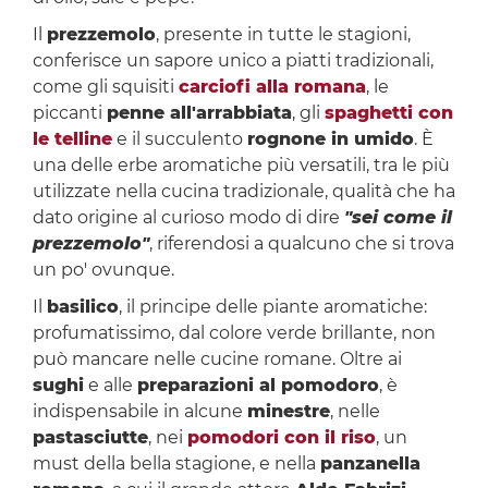
Il
prezzemolo
, presente in tutte le stagioni,
conferisce un sapore unico a piatti tradizionali,
come gli squisiti
carciofi alla romana
, le
piccanti
penne all'arrabbiata
, gli
spaghetti con
le telline
e il succulento
rognone in umido
. È
una delle erbe aromatiche più versatili, tra le più
utilizzate nella cucina tradizionale, qualità che ha
dato origine al curioso modo di dire
"sei come il
prezzemolo"
, riferendosi a qualcuno che si trova
un po' ovunque.
Il
basilico
, il principe delle piante aromatiche:
profumatissimo, dal colore verde brillante, non
può mancare nelle cucine romane. Oltre ai
sughi
e alle
preparazioni al pomodoro
, è
indispensabile in alcune
minestre
, nelle
pastasciutte
, nei
pomodori con il riso
, un
must della bella stagione, e nella
panzanella