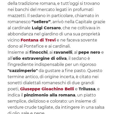
della tradizione romana, e tutt’oggi si trovano
nei banchi del mercato legati in profumati
mazzetti. Il sedano in particolare, chiamato in
romanesco
“sellero”
, arrivò nella Capitale grazie
al cardinale
Luigi Corsaro
, che ne coltivava in
abbondanza nel giardino di una sua proprietà
vicino
Fontana di Trevi
e ne faceva sovente
dono al Pontefice e ai cardinali.
Insieme ai
finocchi
, ai
ravanelli
, al
pepe nero
e
all’
olio extravergine di oliva
, il sedano è
l’ingrediente indispensabile per un rigoroso
"cazzimperio"
da gustare a fine pasto. Questo
termine antico, di origine incerta, è citato nei
sonetti dialettali romaneschi di due grandi
poeti,
Giuseppe Gioachino Belli
e
Trilussa
, e
indica il
pinzimonio alla romana
, un piatto
semplice, delizioso e colorato: un insieme di
verdure crude tagliate, da intingere in una salsa
di olio, sale e pepe.