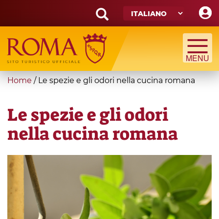
Skip
to
main
Search
content
form
Cerca
You
Home
/
Le spezie e gli odori nella cucina romana
are
here
Le spezie e gli odori
nella cucina romana