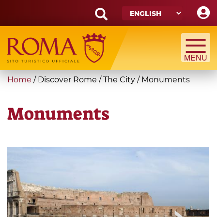
Skip
to
main
Search
content
form
Search
You
Home
/
Discover Rome
/
The City
/
Monuments
are
here
Monuments