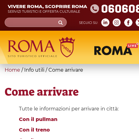
Skip
06060
VIVERE ROMA, SCOPRIRE ROMA
to
SERVIZI TURISTICI E OFFERTA CULTURALE
main
Search
SEGUICI SU:
content
form
Cerca
You
Home
/
Info utili
/
Come arrivare
are
here
Come arrivare
Tutte le informazioni per arrivare in città:
Con il pullman
Con il treno