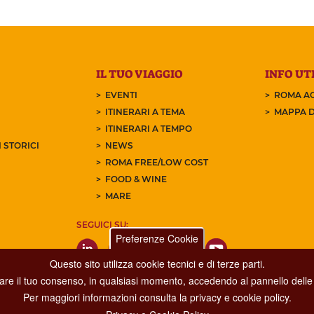
IL TUO VIAGGIO
INFO UTI
EVENTI
ROMA AC
ITINERARI A TEMA
MAPPA D
ITINERARI A TEMPO
 STORICI
NEWS
ROMA FREE/LOW COST
FOOD & WINE
MARE
SEGUICI SU:
Preferenze Cookie
Questo sito utilizza cookie tecnici e di terze parti.
care il tuo consenso, in qualsiasi momento, accedendo al pannello delle 
Per maggiori informazioni consulta la privacy e cookie policy.