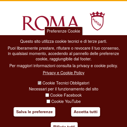
Preferenze Cookie
Questo sito utilizza cookie tecnici e di terze parti.
Dipartimento Grandi Eventi, Sport, Turismo e Moda.
Puoi liberamente prestare, rifiutare o revocare il tuo consenso,
Via di San Basilio, 51
in qualsiasi momento, accedendo al pannello delle preferenze
00187 Roma
cookie, raggiungibile dal footer.
Per maggiori informazioni consulta la privacy e cookie policy.
CONTACT CENTER TEL. 06 06 08
Privacy e Cookie Policy
CONTATTA LA REDAZIONE
Cookie Tecnici Obbligatori
Necessari per il funzionamento del sito
Cookie Facebook
PRIVACY
Cookie YouTube
SOCIAL MEDIA POLICY
Salva le preferenze
Accetta tutti
CREDITS
Rifiuta tutti