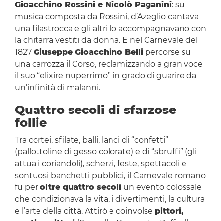
Gioacchino Rossini e Nicolò Paganini
: su
musica composta da Rossini, d’Azeglio cantava
una filastrocca e gli altri lo accompagnavano con
la chitarra vestiti da donna. E nel Carnevale del
1827
Giuseppe Gioacchino Belli
percorse su
una carrozza il Corso, reclamizzando a gran voce
il suo “elixire nuperrimo” in grado di guarire da
un’infinità di malanni.
Quattro secoli di sfarzose
follie
Tra cortei, sfilate, balli, lanci di “confetti”
(pallottoline di gesso colorate) e di “sbruffi” (gli
attuali coriandoli), scherzi, feste, spettacoli e
sontuosi banchetti pubblici, il Carnevale romano
fu per
oltre quattro secoli
un evento colossale
che condizionava la vita, i divertimenti, la cultura
e l’arte della città. Attirò e coinvolse
pittori,