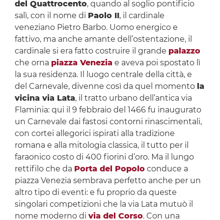
del Quattrocento
, quando al soglio pontificio
salì, con il nome di
Paolo II
, il cardinale
veneziano Pietro Barbo. Uomo energico e
fattivo, ma anche amante dell’ostentazione, il
cardinale si era fatto costruire il grande
palazzo
che orna
piazza Venezia
e aveva poi spostato lì
la sua residenza. Il luogo centrale della città, e
del Carnevale, divenne così da quel momento
la
vicina via Lata
, il tratto urbano dell’antica via
Flaminia: qui il 9 febbraio del 1466 fu inaugurato
un Carnevale dai fastosi contorni rinascimentali,
con cortei allegorici ispirati alla tradizione
romana e alla mitologia classica, il tutto per il
faraonico costo di 400 fiorini d’oro. Ma il lungo
rettifilo che da
Porta del Popolo
conduce a
piazza Venezia sembrava perfetto anche per un
altro tipo di eventi: e fu proprio da queste
singolari competizioni che la via Lata mutuò il
nome moderno di
via del Corso
. Con una