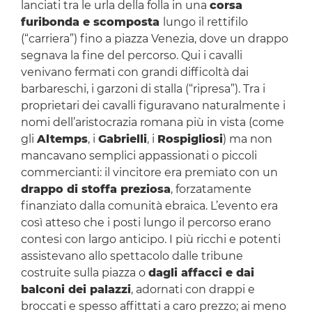
lanciati tra le urla della folla in una
corsa
furibonda e scomposta
lungo il rettifilo
(“carriera”) fino a piazza Venezia, dove un drappo
segnava la fine del percorso. Qui i cavalli
venivano fermati con grandi difficoltà dai
barbareschi, i garzoni di stalla (“ripresa”). Tra i
proprietari dei cavalli figuravano naturalmente i
nomi dell’aristocrazia romana più in vista (come
gli
Altemps
, i
Gabrielli
, i
Rospigliosi
) ma non
mancavano semplici appassionati o piccoli
commercianti: il vincitore era premiato con un
drappo di stoffa preziosa
, forzatamente
finanziato dalla comunità ebraica. L’evento era
così atteso che i posti lungo il percorso erano
contesi con largo anticipo. I più ricchi e potenti
assistevano allo spettacolo dalle tribune
costruite sulla piazza o
dagli affacci e dai
balconi dei palazzi
, adornati con drappi e
broccati e spesso affittati a caro prezzo; ai meno