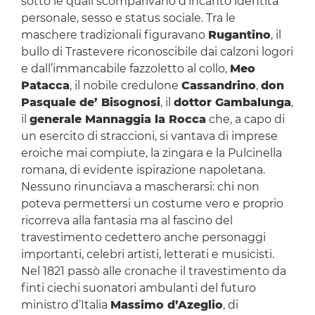
sotto le quali scomparivano d’incanto identità
personale, sesso e status sociale. Tra le
maschere tradizionali figuravano
Rugantino
, il
bullo di Trastevere riconoscibile dai calzoni logori
e dall’immancabile fazzoletto al collo,
Meo
Patacca
, il nobile credulone
Cassandrino
,
don
Pasquale de’ Bisognosi
, il
dottor Gambalunga
,
il
generale Mannaggia la Rocca
che, a capo di
un esercito di straccioni, si vantava di imprese
eroiche mai compiute, la zingara e la Pulcinella
romana, di evidente ispirazione napoletana.
Nessuno rinunciava a mascherarsi: chi non
poteva permettersi un costume vero e proprio
ricorreva alla fantasia ma al fascino del
travestimento cedettero anche personaggi
importanti, celebri artisti, letterati e musicisti.
Nel 1821 passò alle cronache il travestimento da
finti ciechi suonatori ambulanti del futuro
ministro d’Italia
Massimo d’Azeglio
, di