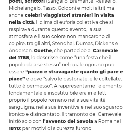
poeti, scrittori
(Sangallo, Bramante, Raffaello,
Michelangelo, Tasso, Goldoni e molti altri) ma
anche
celebri viaggiatori stranieri in visita
nella città
. Il clima di euforia collettiva che si
respirava durante questo evento, la sua
atmosfera e il suo colore non mancarono di
colpire, tra gli altri, Stendhal, Dumas, Dickens e
Andersen.
Goethe
, che partecipò al
Carnevale
del 1788
, lo descrisse come “una festa che il
popolo dà a sé stesso” nel quale ognuno può
essere
“pazzo e stravagante quanto gli pare e
piace”
e dove “salvo le bastonate, e le coltellate,
tutto è permesso”. A rappresentarne l’elemento
fondamentale e insostituibile era in effetti
proprio il popolo romano nella sua vitalità
sanguigna, nella sua inventiva e nel suo sguardo
ironico e disincantato. Il tramonto del Carnevale
iniziò solo con
l’avvento dei Savoia
a Roma nel
1870
: per motivi di sicurezza furono