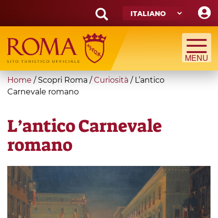
Skip
to
main
Search
content
form
Cerca
You
Home
/
Scopri Roma
/
Curiosità
/
L’antico
are
Carnevale romano
here
L’antico Carnevale
romano