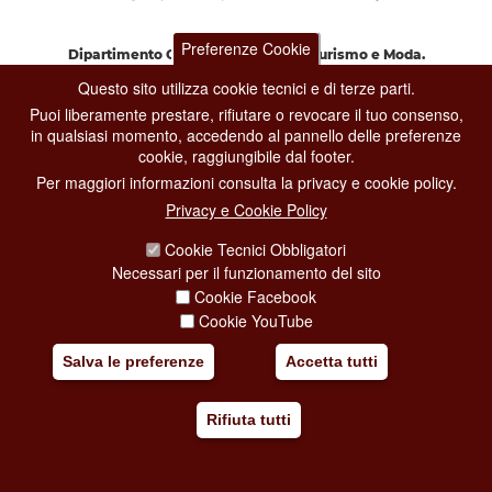
Preferenze Cookie
Dipartimento Grandi Eventi, Sport, Turismo e Moda.
Via di San Basilio, 51
Questo sito utilizza cookie tecnici e di terze parti.
00187 Roma
Puoi liberamente prestare, rifiutare o revocare il tuo consenso,
in qualsiasi momento, accedendo al pannello delle preferenze
cookie, raggiungibile dal footer.
CONTACT CENTER TEL. 06 06 08
CONTATTA LA REDAZIONE
Per maggiori informazioni consulta la privacy e cookie policy.
Privacy e Cookie Policy
Cookie Tecnici Obbligatori
PRIVACY
Necessari per il funzionamento del sito
Cookie Facebook
SOCIAL MEDIA POLICY
Cookie YouTube
CREDITS
Salva le preferenze
Accetta tutti
COPYRIGHT
ESCLUSIONE DI RESPONSABILITÀ
Rifiuta tutti