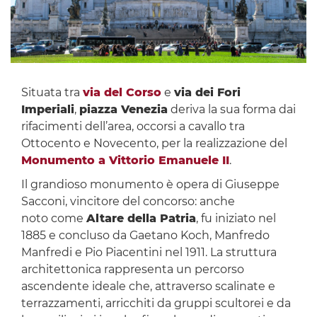
Situata tra
v
ia del Corso
e
via dei Fori
Imperiali
,
piazza Venezia
deriva la sua forma dai
rifacimenti dell’area, occorsi a cavallo tra
Ottocento e Novecento, per la realizzazione del
Monumento a Vittorio Emanuele II
.
Il grandioso monumento è opera di Giuseppe
Sacconi, vincitore del concorso: anche
noto come
Altare della Patria
, fu iniziato nel
1885 e concluso da Gaetano Koch, Manfredo
Manfredi e Pio Piacentini nel 1911. La struttura
architettonica rappresenta un percorso
ascendente ideale che, attraverso scalinate e
terrazzamenti, arricchiti da gruppi scultorei e da