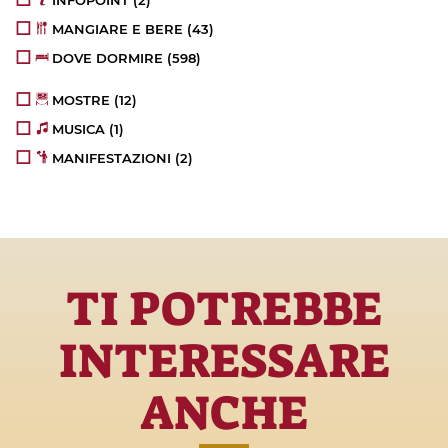
INFOPOINT
(2)
MANGIARE E BERE
(43)
DOVE DORMIRE
(598)
MOSTRE
(12)
MUSICA
(1)
MANIFESTAZIONI
(2)
TI POTREBBE
INTERESSARE
ANCHE