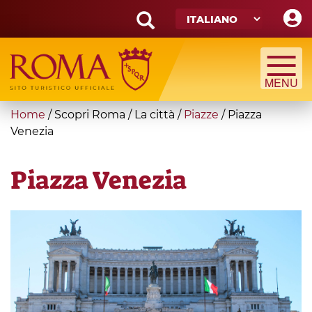
Skip
to
main
Search
content
form
Cerca
You
Home
/
Scopri Roma
/
La città
/
Piazze
/
Piazza
are
Venezia
here
Piazza Venezia