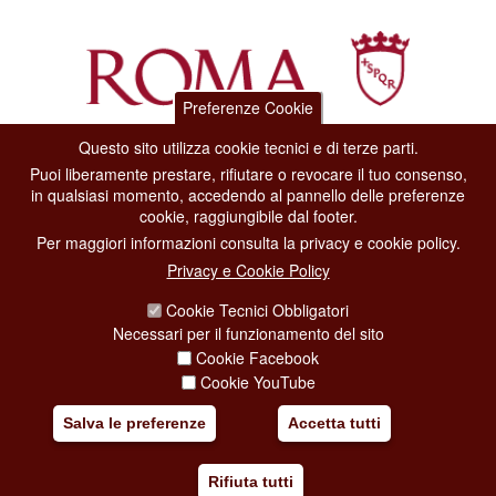
Preferenze Cookie
Questo sito utilizza cookie tecnici e di terze parti.
Dipartimento Grandi Eventi, Sport, Turismo e Moda.
Puoi liberamente prestare, rifiutare o revocare il tuo consenso,
Via di San Basilio, 51
in qualsiasi momento, accedendo al pannello delle preferenze
00187 Roma
cookie, raggiungibile dal footer.
Per maggiori informazioni consulta la privacy e cookie policy.
CONTACT CENTER TEL. 06 06 08
Privacy e Cookie Policy
CONTATTA LA REDAZIONE
Cookie Tecnici Obbligatori
Necessari per il funzionamento del sito
Cookie Facebook
PRIVACY
Cookie YouTube
SOCIAL MEDIA POLICY
Salva le preferenze
Accetta tutti
CREDITS
Rifiuta tutti
COPYRIGHT