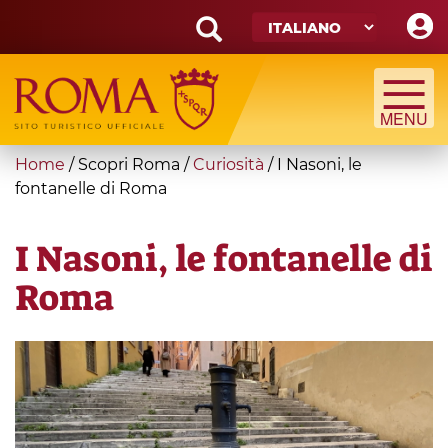
Skip
to
main
Search
content
form
Cerca
You
Home
/
Scopri Roma
/
Curiosità
/
I Nasoni, le
are
fontanelle di Roma
here
I Nasoni, le fontanelle di
Roma