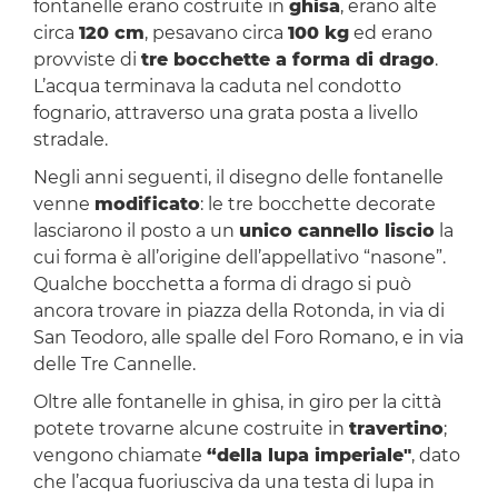
fontanelle erano costruite in
ghisa
, erano alte
circa
120 cm
, pesavano circa
100 kg
ed erano
provviste di
tre bocchette a forma di drago
.
L’acqua terminava la caduta nel condotto
fognario, attraverso una grata posta a livello
stradale.
Negli anni seguenti, il disegno delle fontanelle
venne
modificato
: le tre bocchette decorate
lasciarono il posto a un
unico cannello liscio
la
cui forma è all’origine dell’appellativo “nasone”.
Qualche bocchetta a forma di drago si può
ancora trovare in piazza della Rotonda, in via di
San Teodoro, alle spalle del Foro Romano, e in via
delle Tre Cannelle.
Oltre alle fontanelle in ghisa, in giro per la città
potete trovarne alcune costruite in
travertino
;
vengono chiamate
“della lupa imperiale"
, dato
che l’acqua fuoriusciva da una testa di lupa in